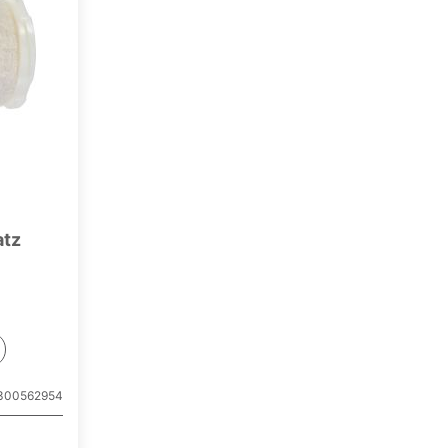
atz
300562954