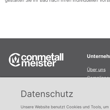
gestalten Sie Ihr Bad nach Ihren individuellen Vors
Unterne
Über uns
Complianc
Conmetall Meister GmbH
Hinweisge
Hafenstraße 26 29223 Celle
Datenschutz
Karriere
+49 5141-180
info@conmetallmeister.de
Unsere Website benutzt Cookies und Tools, um I
www.conmetallmeister.de