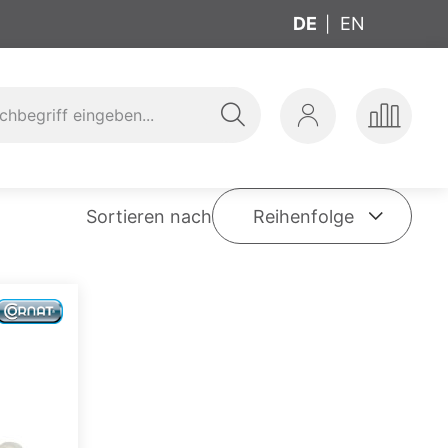
DE
EN
Suche
Mein
Produkte
zeuge
Sanitär
Werkzeug
Konto
vergleic
Sortieren nach