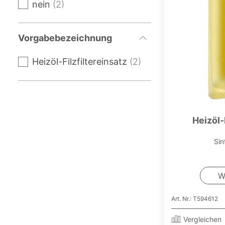
nein
2
Vorgabebezeichnung
Heizöl-Filzfiltereinsatz
2
Heizöl-
Si
W
Art. Nr.: T594612
Vergleichen