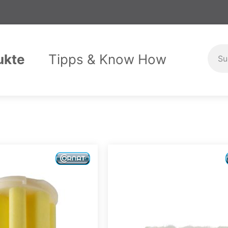
ukte
Tipps & Know How
stallation
itshandschuhe
Maschinen
Handbrausen
Garten & Haushalt
Schlagwerk
le
ET für Rückspül- & Feinfilter