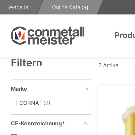
Zum
Website
Online Katalog
Inhalt
springen
Prod
Eisenwaren
Elektroin
Arbe
Filtern
2
Artikel
Online Katalog
Produkte
Sanitär
Ersatztei
Startseite
Marke
CORNAT
2
CE-Kennzeichnung*