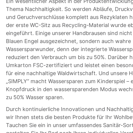
Ein wesentlicher Aspekt in der Produktentwicklung
Thema Nachhaltigkeit. So werden Abläufe, Druckv
und Geruchverschlüsse komplett aus Rezyklaten he
der erste WC-Sitz aus Recycling-Material wurde eb
eingeführt. Einige unserer Handbrausen sind nicht
Blauen Engel ausgezeichnet, sondern auch wahre
Wassersparwunder, denn der integrierte Wassersp
reduziert den Verbrauch um bis zu 50%. Darüber hi
Umkarton FSC-zertifiziert und leistet einen beson
für eine nachhaltige Waldwirtschaft. Und unsere 
„SIMPLY“ macht Wassersparen zum Kinderspiel – e
Knopfdruck in den wassersparenden Modus wechs
zu 50% Wasser sparen.
Durch kontinuierliche Innovationen und Nachhaltig
wir Ihnen stets die besten Produkte für Ihr Wohlbe
Tauchen Sie ein in unser umfassendes Sanitär-Sor