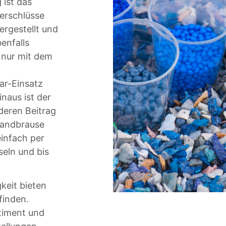
 ist das
erschlüsse
rgestellt und
enfalls
 nur mit dem
ar-Einsatz
naus ist der
deren Beitrag
Handbrause
infach per
eln und bis
keit bieten
finden.
timent und