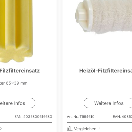
Filzfiltereinsatz
Heizöl-Filzfiltereins
nter 65x39 mm
eitere Infos
Weitere Infos
EAN: 4035300616633
Art. Nr.: T594610
EAN: 4035
Vergleichen