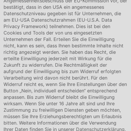
Angemessenheitsbeschluss der EU-Kommission vor, der
Compliance
bestätigt, dass in den USA ein angemessenes
Hinweisgebersystem
Datenschutzniveau gegeben ist für Unternehmen, die
Karriere
am EU-USA Datenschutzrahmen (EU-U.S.A. Data
Privacy Framework) teilnehmen. Dies ist bei den
Service & Kontakt
Cookies und Tools der von uns eingesetzten
Unternehmen der Fall. Erteilen Sie die Einwilligung
Kontakt
nicht, kann es sein, dass Ihnen bestimmte Inhalte nicht
Downloads
richtig angezeigt werden. Sie haben das Recht, die
Garantiebedingungen
erteilte Einwilligung jederzeit mit Wirkung für die
Zertifikate
Zukunft zu widerrufen. Die Rechtmäßigkeit der
aufgrund der Einwilligung bis zum Widerruf erfolgten
Rechtliches
Verarbeitung wird davon nicht berührt. Für den
Widerruf reicht es, wenn Sie Ihre Einstellungen über den
Impressum
AGB
Button „Nein, individuell entscheiden“ entsprechend
Datenschutz
anpassen. Bis zum Widerruf bleibt die Einwilligung
Cookie Einstellung
wirksam. Wenn Sie unter 16 Jahre alt sind und Ihre
Zustimmung zu freiwilligen Diensten geben möchten,
müssen Sie Ihre Erziehungsberechtigten um Erlaubnis
bitten. Weitere Informationen über die Verwendung
Ihrer Daten finden Sie in unserer
Datenschutzerklärung
.