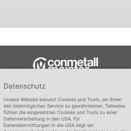
Datenschutz
Conmetall Meister GmbH
Hafenstraße 26 29223 Celle
+49 5141-180
Unsere Website benutzt Cookies und Tools, um Ihnen
info@conmetallmeister.de
den bestmöglichen Service zu gewährleisten. Teilweise
www.conmetallmeister.de
führen die eingesetzten Cookies und Tools zu einer
Unternehmen
Datenverarbeitung in den USA. Für
Datenübermittlungen in die USA liegt ein
Über uns