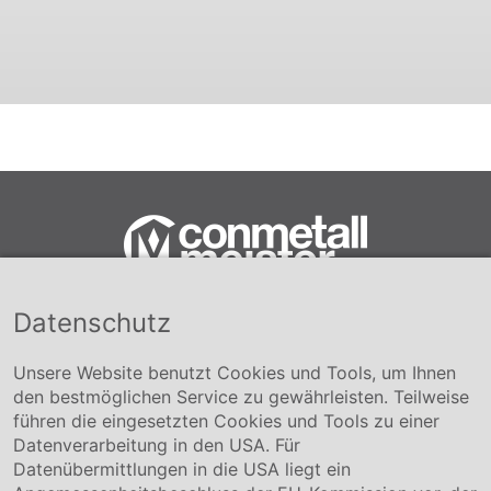
Datenschutz
Conmetall Meister GmbH
Hafenstraße 26 29223 Celle
+49 5141-180
Unsere Website benutzt Cookies und Tools, um Ihnen
info@conmetallmeister.de
den bestmöglichen Service zu gewährleisten. Teilweise
www.conmetallmeister.de
führen die eingesetzten Cookies und Tools zu einer
Unternehmen
Datenverarbeitung in den USA. Für
Datenübermittlungen in die USA liegt ein
Über uns