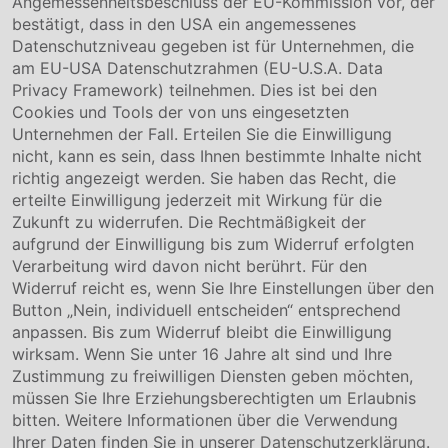
Angemessenheitsbeschluss der EU-Kommission vor, der
Compliance
bestätigt, dass in den USA ein angemessenes
Hinweisgebersystem
Datenschutzniveau gegeben ist für Unternehmen, die
Karriere
am EU-USA Datenschutzrahmen (EU-U.S.A. Data
Privacy Framework) teilnehmen. Dies ist bei den
Service & Kontakt
Cookies und Tools der von uns eingesetzten
Unternehmen der Fall. Erteilen Sie die Einwilligung
Kontakt
nicht, kann es sein, dass Ihnen bestimmte Inhalte nicht
Downloads
richtig angezeigt werden. Sie haben das Recht, die
Garantiebedingungen
erteilte Einwilligung jederzeit mit Wirkung für die
Zertifikate
Zukunft zu widerrufen. Die Rechtmäßigkeit der
aufgrund der Einwilligung bis zum Widerruf erfolgten
Rechtliches
Verarbeitung wird davon nicht berührt. Für den
Widerruf reicht es, wenn Sie Ihre Einstellungen über den
Impressum
AGB
Button „Nein, individuell entscheiden“ entsprechend
Datenschutz
anpassen. Bis zum Widerruf bleibt die Einwilligung
Cookie Einstellung
wirksam. Wenn Sie unter 16 Jahre alt sind und Ihre
Zustimmung zu freiwilligen Diensten geben möchten,
müssen Sie Ihre Erziehungsberechtigten um Erlaubnis
bitten. Weitere Informationen über die Verwendung
Ihrer Daten finden Sie in unserer
Datenschutzerklärung
.