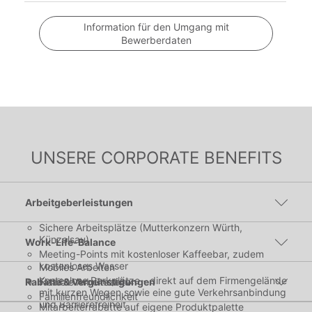
Information für den Umgang mit
Bewerberdaten
UNSERE CORPORATE BENEFITS
Arbeitgeberleistungen
Sichere Arbeitsplätze (Mutterkonzern Würth,
Künzelsau)
Work-Life-Balance
Meeting-Points mit kostenloser Kaffeebar, zudem
kostenloses Wasser
Mobiles Arbeiten
Kostenlose Parkplätze - direkt auf dem Firmengelände
Rabatte & Vergünstigungen
Flexible Arbeitszeiten
mit kurzen Wegen sowie eine gute Verkehrsanbindung
Familienfreundlichkeit
und Barrierefreiheit
Mitarbeiterrabatte auf eigene Produktpalette