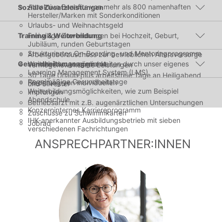
Attraktive Benefits von mehr als 800 namenhaften
Soziale Zusatzleistungen
Hersteller/Marken mit Sonderkonditionen
Urlaubs- und Weihnachtsgeld
Training & Weiterbildung
Freiwillige Zuwendungen bei Hochzeit, Geburt,
Jubiläum, runden Geburtstagen
Strukturiertes On-Boarding- und Mentoringprogramm
Arbeitgeberzuschuss zur betrieblichen Altersvorsorge
Gesundheitsmanagement
Weiterbildungsmöglichkeiten durch unser eigenes
Vermögenswirksame Leistungen
Learning Management System (LMS)
30 Tage Urlaub plus arbeitsfreie Tage an Heiligabend
Regelmäßige Gesundheitstage
Förderung von individuellen
und Silvester
Weiterbildungsmöglichkeiten, wie zum Beispiel
Impfungen
Abendschule
Betriebsarzt mit z.B. augenärztlichen Untersuchungen
Konzerninternes Karriereprogramm
Zuschüsse zu Schwimmkarten
IHK-anerkannter Ausbildungsbetrieb mit sieben
Jobrad
verschiedenen Fachrichtungen
ANSPRECHPARTNER:INNEN