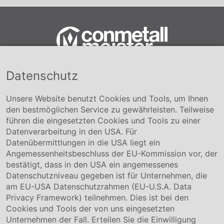
Datenschutz
Conmetall Meister GmbH
Hafenstraße 26 29223 Celle
+49 5141-180
Unsere Website benutzt Cookies und Tools, um Ihnen
info@conmetallmeister.de
den bestmöglichen Service zu gewährleisten. Teilweise
www.conmetallmeister.de
führen die eingesetzten Cookies und Tools zu einer
Unternehmen
Datenverarbeitung in den USA. Für
Datenübermittlungen in die USA liegt ein
Über uns
Angemessenheitsbeschluss der EU-Kommission vor, der
Compliance
bestätigt, dass in den USA ein angemessenes
Hinweisgebersystem
Datenschutzniveau gegeben ist für Unternehmen, die
Karriere
am EU-USA Datenschutzrahmen (EU-U.S.A. Data
Privacy Framework) teilnehmen. Dies ist bei den
Service & Kontakt
Cookies und Tools der von uns eingesetzten
Unternehmen der Fall. Erteilen Sie die Einwilligung
Kontakt