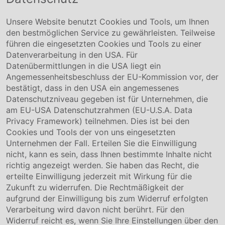
Hafenstraße 26 29223 Celle
+49 5141-180
Unsere Website benutzt Cookies und Tools, um Ihnen
info@conmetallmeister.de
den bestmöglichen Service zu gewährleisten. Teilweise
www.conmetallmeister.de
führen die eingesetzten Cookies und Tools zu einer
Unternehmen
Datenverarbeitung in den USA. Für
Datenübermittlungen in die USA liegt ein
Über uns
Angemessenheitsbeschluss der EU-Kommission vor, der
Compliance
bestätigt, dass in den USA ein angemessenes
Hinweisgebersystem
Datenschutzniveau gegeben ist für Unternehmen, die
Karriere
am EU-USA Datenschutzrahmen (EU-U.S.A. Data
Privacy Framework) teilnehmen. Dies ist bei den
Service & Kontakt
Cookies und Tools der von uns eingesetzten
Unternehmen der Fall. Erteilen Sie die Einwilligung
Kontakt
nicht, kann es sein, dass Ihnen bestimmte Inhalte nicht
Downloads
richtig angezeigt werden. Sie haben das Recht, die
Garantiebedingungen
erteilte Einwilligung jederzeit mit Wirkung für die
Zertifikate
Zukunft zu widerrufen. Die Rechtmäßigkeit der
aufgrund der Einwilligung bis zum Widerruf erfolgten
Rechtliches
Verarbeitung wird davon nicht berührt. Für den
Widerruf reicht es, wenn Sie Ihre Einstellungen über den
Impressum