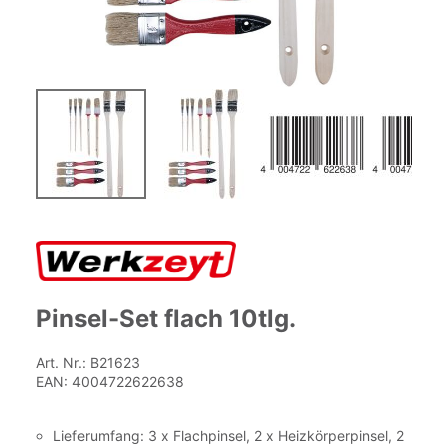
Zum
Anfang
der
Bildgalerie
springen
Pinsel-Set flach 10tlg.
Art. Nr.:
B21623
EAN:
4004722622638
Lieferumfang: 3 x Flachpinsel, 2 x Heizkörperpinsel, 2