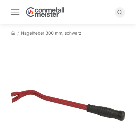
Navigation
umschalten
Suche
Nagelheber 300 mm, schwarz
Startseite
Zum
Ende
der
Bildgalerie
springen