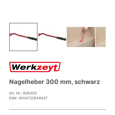
Zum
Anfang
der
Bildgalerie
springen
Nagelheber 300 mm, schwarz
Art. Nr.:
B26400
EAN:
4004722644647