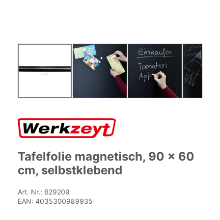
Zum
Anfang
der
Bildgalerie
springen
Tafelfolie magnetisch, 90 x 60
cm, selbstklebend
Art. Nr.:
B29209
EAN:
4035300989935