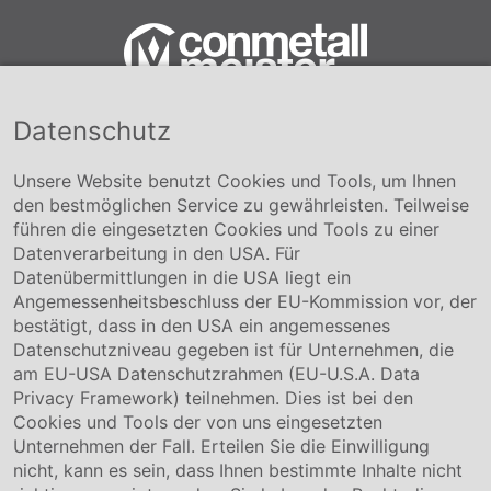
Datenschutz
Conmetall Meister GmbH
Hafenstraße 26 29223 Celle
+49 5141-180
Unsere Website benutzt Cookies und Tools, um Ihnen
info@conmetallmeister.de
den bestmöglichen Service zu gewährleisten. Teilweise
www.conmetallmeister.de
führen die eingesetzten Cookies und Tools zu einer
Unternehmen
Datenverarbeitung in den USA. Für
Datenübermittlungen in die USA liegt ein
Über uns
Angemessenheitsbeschluss der EU-Kommission vor, der
Compliance
bestätigt, dass in den USA ein angemessenes
Hinweisgebersystem
Datenschutzniveau gegeben ist für Unternehmen, die
Karriere
am EU-USA Datenschutzrahmen (EU-U.S.A. Data
Privacy Framework) teilnehmen. Dies ist bei den
Service & Kontakt
Cookies und Tools der von uns eingesetzten
Unternehmen der Fall. Erteilen Sie die Einwilligung
Kontakt
nicht, kann es sein, dass Ihnen bestimmte Inhalte nicht
Downloads