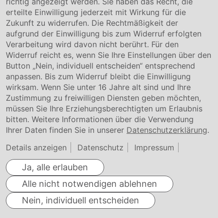
richtig angezeigt werden. Sie haben das Recht, die
Garantiebedingungen
erteilte Einwilligung jederzeit mit Wirkung für die
Zertifikate
Zukunft zu widerrufen. Die Rechtmäßigkeit der
aufgrund der Einwilligung bis zum Widerruf erfolgten
Rechtliches
Verarbeitung wird davon nicht berührt. Für den
Widerruf reicht es, wenn Sie Ihre Einstellungen über den
Impressum
AGB
Button „Nein, individuell entscheiden“ entsprechend
Datenschutz
anpassen. Bis zum Widerruf bleibt die Einwilligung
Cookie Einstellung
wirksam. Wenn Sie unter 16 Jahre alt sind und Ihre
Zustimmung zu freiwilligen Diensten geben möchten,
müssen Sie Ihre Erziehungsberechtigten um Erlaubnis
bitten. Weitere Informationen über die Verwendung
Ihrer Daten finden Sie in unserer
Datenschutzerklärung
.
Details anzeigen
Datenschutz
Impressum
Ja, alle erlauben
Alle nicht notwendigen ablehnen
Nein, individuell entscheiden
© Conmetall Meister GmbH