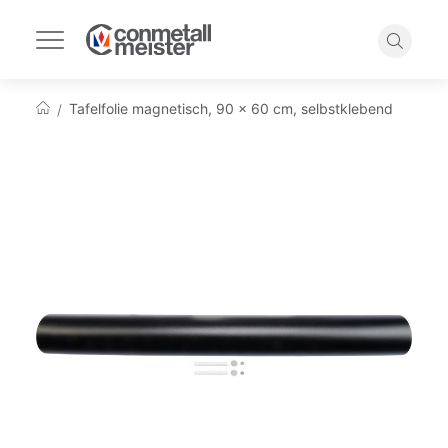
Navigation
umschalten
Suche
Tafelfolie magnetisch, 90 x 60 cm, selbstklebend
Startseite
Zum
Ende
der
Bildgalerie
springen