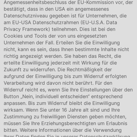
Über uns
Angemessenheitsbeschluss der EU-Kommission vor, der
Compliance
bestätigt, dass in den USA ein angemessenes
Hinweisgebersystem
Datenschutzniveau gegeben ist für Unternehmen, die
Karriere
am EU-USA Datenschutzrahmen (EU-U.S.A. Data
Privacy Framework) teilnehmen. Dies ist bei den
Service & Kontakt
Cookies und Tools der von uns eingesetzten
Unternehmen der Fall. Erteilen Sie die Einwilligung
Kontakt
nicht, kann es sein, dass Ihnen bestimmte Inhalte nicht
Downloads
richtig angezeigt werden. Sie haben das Recht, die
Garantiebedingungen
erteilte Einwilligung jederzeit mit Wirkung für die
Zertifikate
Zukunft zu widerrufen. Die Rechtmäßigkeit der
aufgrund der Einwilligung bis zum Widerruf erfolgten
Rechtliches
Verarbeitung wird davon nicht berührt. Für den
Widerruf reicht es, wenn Sie Ihre Einstellungen über den
Impressum
AGB
Button „Nein, individuell entscheiden“ entsprechend
Datenschutz
anpassen. Bis zum Widerruf bleibt die Einwilligung
Cookie Einstellung
wirksam. Wenn Sie unter 16 Jahre alt sind und Ihre
Zustimmung zu freiwilligen Diensten geben möchten,
müssen Sie Ihre Erziehungsberechtigten um Erlaubnis
bitten. Weitere Informationen über die Verwendung
Ihrer Daten finden Sie in unserer
Datenschutzerklärung
.