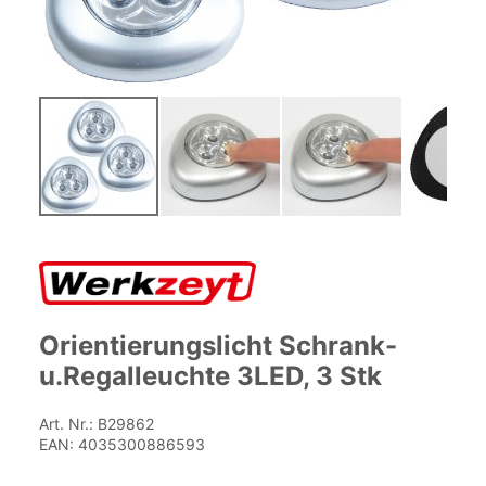
Zum
Anfang
der
Bildgalerie
springen
Orientierungslicht Schrank-
u.Regalleuchte 3LED, 3 Stk
Art. Nr.:
B29862
EAN:
4035300886593