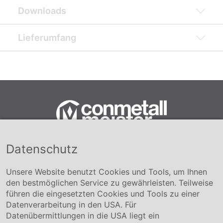
Downloads
Lieferumfang
Datenschutz
Conmetall Meister GmbH
Hafenstraße 26 29223 Celle
+49 5141-180
Unsere Website benutzt Cookies und Tools, um Ihnen
info@conmetallmeister.de
den bestmöglichen Service zu gewährleisten. Teilweise
www.conmetallmeister.de
führen die eingesetzten Cookies und Tools zu einer
Unternehmen
Datenverarbeitung in den USA. Für
Datenübermittlungen in die USA liegt ein