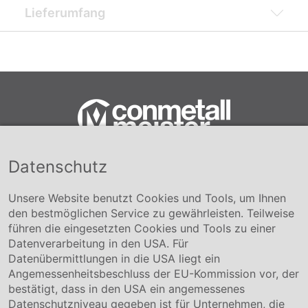
Lieferumfang
Datenschutz
Conmetall Meister GmbH
Hafenstraße 26 29223 Celle
+49 5141-180
Unsere Website benutzt Cookies und Tools, um Ihnen
info@conmetallmeister.de
den bestmöglichen Service zu gewährleisten. Teilweise
www.conmetallmeister.de
führen die eingesetzten Cookies und Tools zu einer
Unternehmen
Datenverarbeitung in den USA. Für
Datenübermittlungen in die USA liegt ein
Über uns
Angemessenheitsbeschluss der EU-Kommission vor, der
Compliance
bestätigt, dass in den USA ein angemessenes
Hinweisgebersystem
Datenschutzniveau gegeben ist für Unternehmen, die