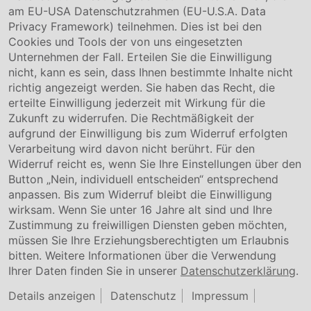
Karriere
am EU-USA Datenschutzrahmen (EU-U.S.A. Data
Privacy Framework) teilnehmen. Dies ist bei den
Service & Kontakt
Cookies und Tools der von uns eingesetzten
Unternehmen der Fall. Erteilen Sie die Einwilligung
Kontakt
nicht, kann es sein, dass Ihnen bestimmte Inhalte nicht
Downloads
richtig angezeigt werden. Sie haben das Recht, die
Garantiebedingungen
erteilte Einwilligung jederzeit mit Wirkung für die
Zertifikate
Zukunft zu widerrufen. Die Rechtmäßigkeit der
aufgrund der Einwilligung bis zum Widerruf erfolgten
Rechtliches
Verarbeitung wird davon nicht berührt. Für den
Widerruf reicht es, wenn Sie Ihre Einstellungen über den
Impressum
AGB
Button „Nein, individuell entscheiden“ entsprechend
Datenschutz
anpassen. Bis zum Widerruf bleibt die Einwilligung
Cookie Einstellung
wirksam. Wenn Sie unter 16 Jahre alt sind und Ihre
Zustimmung zu freiwilligen Diensten geben möchten,
müssen Sie Ihre Erziehungsberechtigten um Erlaubnis
bitten. Weitere Informationen über die Verwendung
Ihrer Daten finden Sie in unserer
Datenschutzerklärung
.
Details anzeigen
Datenschutz
Impressum