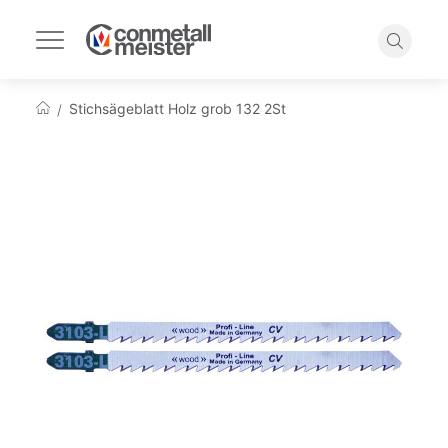
Navigation
umschalten
Suche
Stichsägeblatt Holz grob 132 2St
Startseite
Zum
Ende
der
Bildgalerie
springen