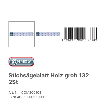
Zum
Anfang
der
Bildgalerie
springen
Stichsägeblatt Holz grob 132
2St
Art. Nr.:
COM300108
EAN:
4035300715909