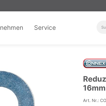
rnehmen
Service
er uns
Garantiebedingungen
Compliance
Downloads
Karriere
Ausbild
Kontak
Reduz
16mm
Art. Nr.:
CO