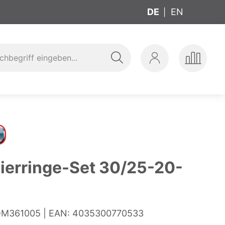
DE
EN
Suche
Mein
Produkte
ung
t
Konto
vergleic
ierringe-Set 30/25-20-
M361005
EAN:
4035300770533