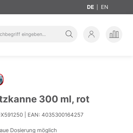
DE
EN
Suche
Mein
Produkte
ung
t
Konto
vergleic
tzkanne 300 ml, rot
X591250
EAN:
4035300164257
aue Dosierung möglich