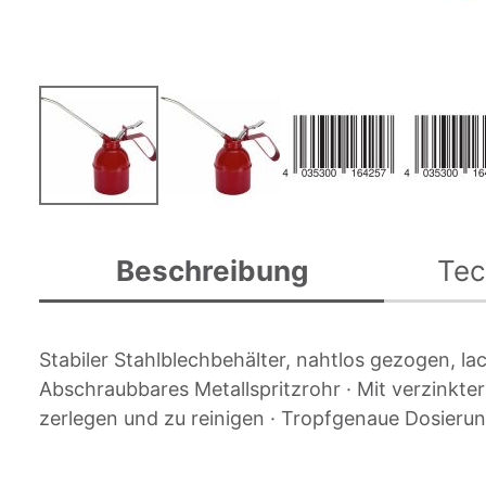
Zum
Anfang
Beschreibung
Tec
der
Bildgalerie
springen
Stabiler Stahlblechbehälter, nahtlos gezogen, la
Abschraubbares Metallspritzrohr · Mit verzinkter
zerlegen und zu reinigen · Tropfgenaue Dosieru