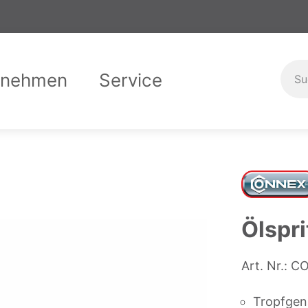
rnehmen
Service
er uns
Garantiebedingungen
Compliance
Downloads
Karriere
Ausbild
Kontak
Ölspri
Art. Nr.:
CO
Tropfgen