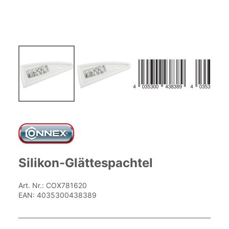
Zum
Anfang
der
Bildgalerie
springen
Silikon-Glättespachtel
Art. Nr.:
COX781620
EAN:
4035300438389