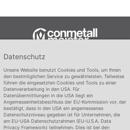
Datenschutz
Conmetall Meister GmbH
Hafenstraße 26 29223 Celle
+49 5141-180
Unsere Website benutzt Cookies und Tools, um Ihnen
info@conmetallmeister.de
den bestmöglichen Service zu gewährleisten. Teilweise
www.conmetallmeister.de
führen die eingesetzten Cookies und Tools zu einer
Unternehmen
Datenverarbeitung in den USA. Für
Datenübermittlungen in die USA liegt ein
Über uns
Angemessenheitsbeschluss der EU-Kommission vor, der
Compliance
bestätigt, dass in den USA ein angemessenes
Hinweisgebersystem
Datenschutzniveau gegeben ist für Unternehmen, die
Karriere
am EU-USA Datenschutzrahmen (EU-U.S.A. Data
Privacy Framework) teilnehmen. Dies ist bei den
Service & Kontakt