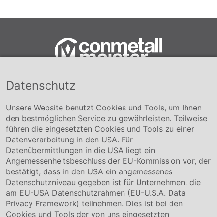
Datenschutz
Conmetall Meister GmbH
Hafenstraße 26 29223 Celle
+49 5141-180
Unsere Website benutzt Cookies und Tools, um Ihnen
info@conmetallmeister.de
den bestmöglichen Service zu gewährleisten. Teilweise
www.conmetallmeister.de
führen die eingesetzten Cookies und Tools zu einer
Unternehmen
Datenverarbeitung in den USA. Für
Datenübermittlungen in die USA liegt ein
Über uns
Angemessenheitsbeschluss der EU-Kommission vor, der
Compliance
bestätigt, dass in den USA ein angemessenes
Hinweisgebersystem
Datenschutzniveau gegeben ist für Unternehmen, die
Karriere
am EU-USA Datenschutzrahmen (EU-U.S.A. Data
Privacy Framework) teilnehmen. Dies ist bei den
Service & Kontakt
Cookies und Tools der von uns eingesetzten