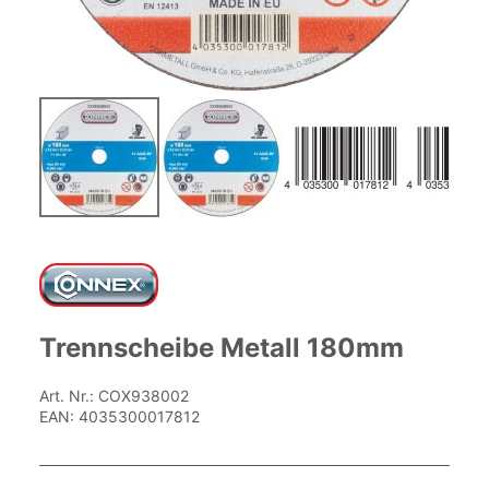
Zum
Anfang
der
Bildgalerie
springen
Trennscheibe Metall 180mm
Art. Nr.:
COX938002
EAN:
4035300017812