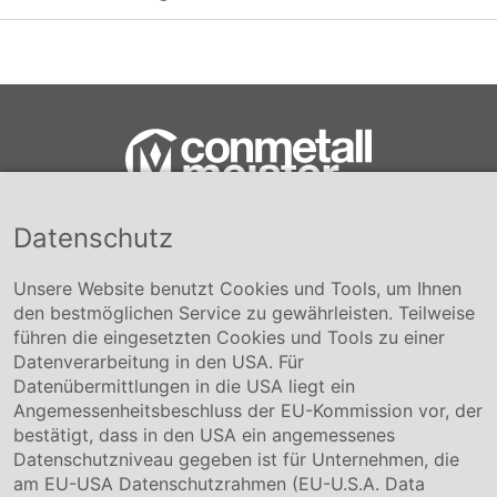
Datenschutz
Conmetall Meister GmbH
Hafenstraße 26 29223 Celle
+49 5141-180
Unsere Website benutzt Cookies und Tools, um Ihnen
info@conmetallmeister.de
den bestmöglichen Service zu gewährleisten. Teilweise
www.conmetallmeister.de
führen die eingesetzten Cookies und Tools zu einer
Unternehmen
Datenverarbeitung in den USA. Für
Datenübermittlungen in die USA liegt ein
Über uns
Angemessenheitsbeschluss der EU-Kommission vor, der
Compliance
bestätigt, dass in den USA ein angemessenes
Hinweisgebersystem
Datenschutzniveau gegeben ist für Unternehmen, die
Karriere
am EU-USA Datenschutzrahmen (EU-U.S.A. Data