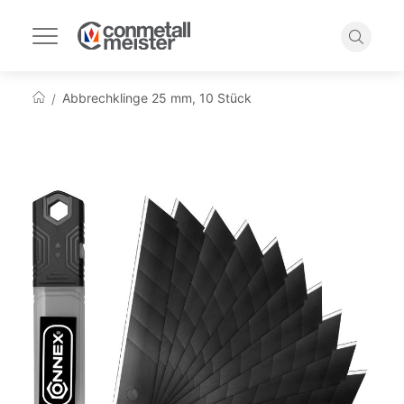
Navigation
umschalten
Suche
Abbrechklinge 25 mm, 10 Stück
Startseite
Zum
Ende
der
Bildgalerie
springen