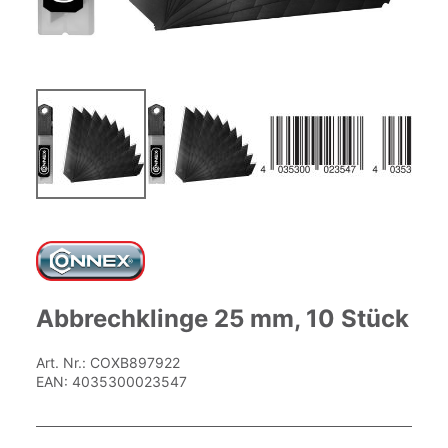
Zum
Anfang
der
Bildgalerie
springen
Abbrechklinge 25 mm, 10 Stück
Art. Nr.:
COXB897922
EAN:
4035300023547