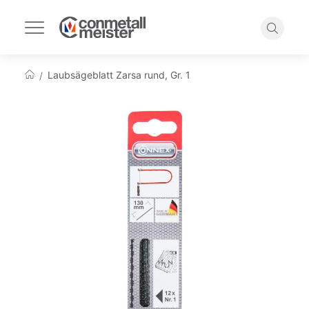
Navigation
umschalten
Suche
Laubsägeblatt Zarsa rund, Gr. 1
Startseite
Zum
Ende
der
Bildgalerie
springen