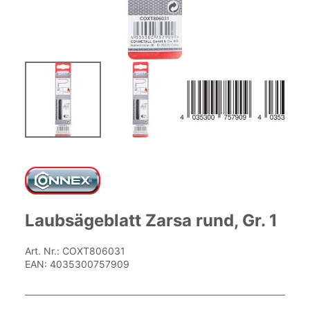
Zum
Anfang
der
Bildgalerie
springen
Laubsägeblatt Zarsa rund, Gr. 1
Art. Nr.:
COXT806031
EAN:
4035300757909