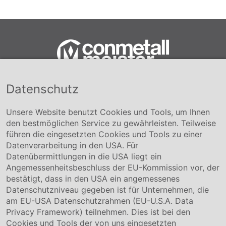
Datenschutz
Conmetall Meister GmbH
Hafenstraße 26 29223 Celle
+49 5141-180
Unsere Website benutzt Cookies und Tools, um Ihnen
info@conmetallmeister.de
den bestmöglichen Service zu gewährleisten. Teilweise
www.conmetallmeister.de
führen die eingesetzten Cookies und Tools zu einer
Unternehmen
Datenverarbeitung in den USA. Für
Datenübermittlungen in die USA liegt ein
Über uns
Angemessenheitsbeschluss der EU-Kommission vor, der
Compliance
bestätigt, dass in den USA ein angemessenes
Hinweisgebersystem
Datenschutzniveau gegeben ist für Unternehmen, die
Karriere
am EU-USA Datenschutzrahmen (EU-U.S.A. Data
Privacy Framework) teilnehmen. Dies ist bei den
Service & Kontakt
Cookies und Tools der von uns eingesetzten