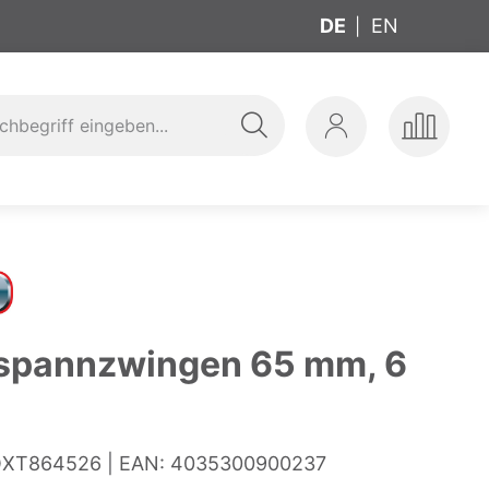
DE
EN
Suche
Mein
Produkte
ung
t
Konto
vergleic
spannzwingen 65 mm, 6
XT864526
EAN:
4035300900237