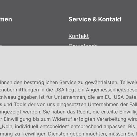
hmen
Service & Kontakt
Kontakt
e
Downloads
bersystem
Garantiebedingungen
Zertifikate
hnen den bestmöglichen Service zu gewährleisten. Teilwei
enübermittlungen in die USA liegt ein Angemessenheitsbesc
niveau gegeben ist für Unternehmen, die am EU-USA Date
 und Tools der von uns eingesetzten Unternehmen der Fall. E
 angezeigt werden. Sie haben das Recht, die erteilte Einwill
 Einwilligung bis zum Widerruf erfolgten Verarbeitung wird
 „Nein, individuell entscheiden“ entsprechend anpassen. Bis
mmung zu freiwilligen Diensten geben möchten, müssen Sie 