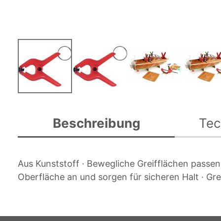
Zum
Anfang
Beschreibung
Tec
der
Bildgalerie
springen
Aus Kunststoff · Bewegliche Greifflächen passen
Oberfläche an und sorgen für sicheren Halt · Gr