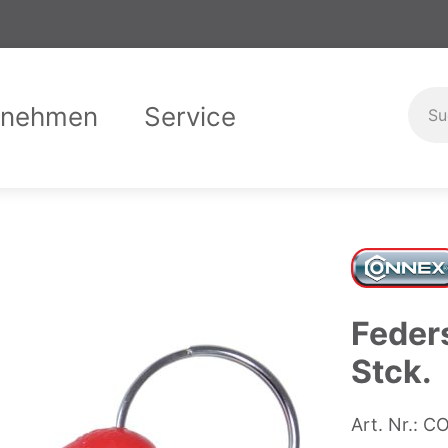
rnehmen
Service
er uns
Garantiebedingungen
Compliance
Downloads
Karriere
Ausbild
Kontak
Feder
Stck.
Art. Nr.:
CO