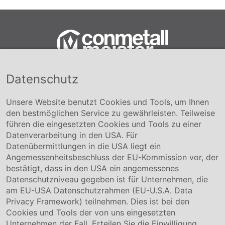
Datenschutz
Conmetall Meister GmbH
Hafenstraße 26 29223 Celle
+49 5141-180
Unsere Website benutzt Cookies und Tools, um Ihnen
info@conmetallmeister.de
den bestmöglichen Service zu gewährleisten. Teilweise
www.conmetallmeister.de
führen die eingesetzten Cookies und Tools zu einer
Unternehmen
Datenverarbeitung in den USA. Für
Datenübermittlungen in die USA liegt ein
Über uns
Angemessenheitsbeschluss der EU-Kommission vor, der
Compliance
bestätigt, dass in den USA ein angemessenes
Hinweisgebersystem
Datenschutzniveau gegeben ist für Unternehmen, die
Karriere
am EU-USA Datenschutzrahmen (EU-U.S.A. Data
Privacy Framework) teilnehmen. Dies ist bei den
Service & Kontakt
Cookies und Tools der von uns eingesetzten
Unternehmen der Fall. Erteilen Sie die Einwilligung