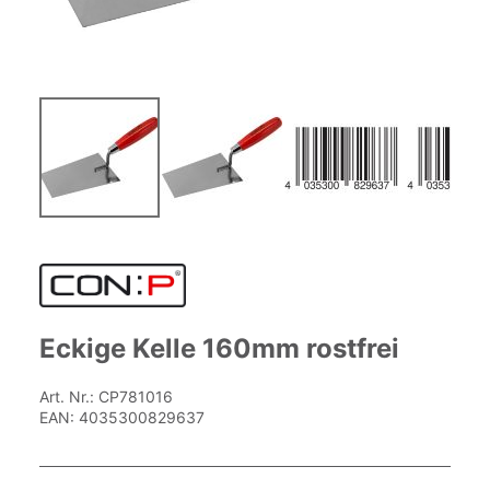
Zum
Anfang
der
Bildgalerie
springen
Eckige Kelle 160mm rostfrei
Art. Nr.:
CP781016
EAN:
4035300829637