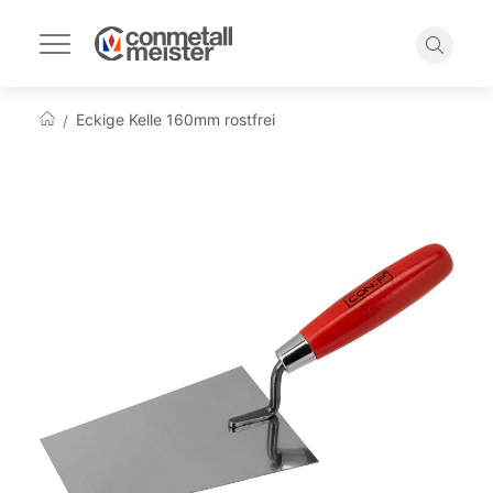
Navigation
umschalten
Suche
Eckige Kelle 160mm rostfrei
Startseite
Zum
Ende
der
Bildgalerie
springen