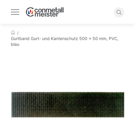
Navigation
umschalten
Suche
Startseite
Gurtband Gurt- und Kantenschutz 500 x 50 mm, PVC,
blau
Zum
Ende
der
Bildgalerie
springen