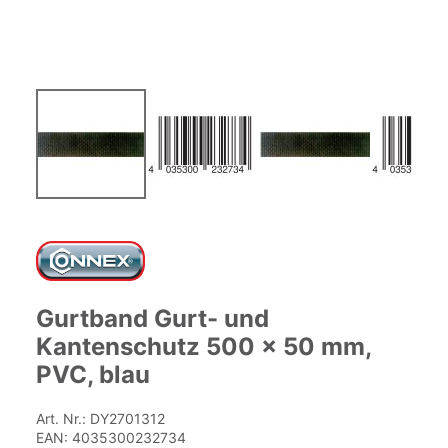
Zum
Anfang
der
Bildgalerie
springen
Gurtband Gurt- und
Kantenschutz 500 x 50 mm,
PVC, blau
Art. Nr.:
DY2701312
EAN:
4035300232734