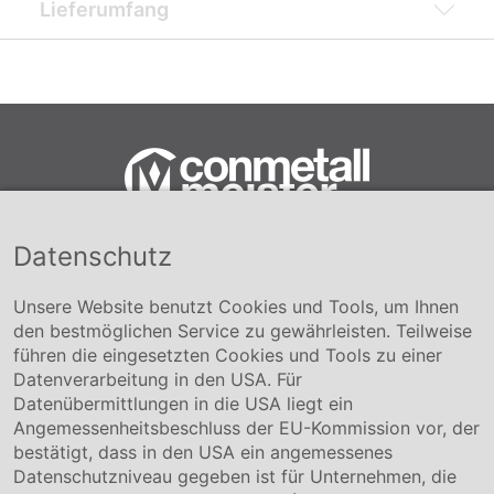
Lieferumfang
Datenschutz
Conmetall Meister GmbH
Hafenstraße 26 29223 Celle
+49 5141-180
Unsere Website benutzt Cookies und Tools, um Ihnen
info@conmetallmeister.de
den bestmöglichen Service zu gewährleisten. Teilweise
www.conmetallmeister.de
führen die eingesetzten Cookies und Tools zu einer
Unternehmen
Datenverarbeitung in den USA. Für
Datenübermittlungen in die USA liegt ein
Über uns
Angemessenheitsbeschluss der EU-Kommission vor, der
Compliance
bestätigt, dass in den USA ein angemessenes
Hinweisgebersystem
Datenschutzniveau gegeben ist für Unternehmen, die
Karriere