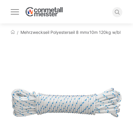
Navigation
umschalten
Suche
Mehrzweckseil Polyesterseil 8 mmx10m 120kg w/bl
Startseite
Zum
Ende
der
Bildgalerie
springen