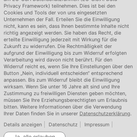
Privacy Framework) teilnehmen. Dies ist bei den
Service & Kontakt
Cookies und Tools der von uns eingesetzten
Unternehmen der Fall. Erteilen Sie die Einwilligung
Kontakt
nicht, kann es sein, dass Ihnen bestimmte Inhalte nicht
Downloads
richtig angezeigt werden. Sie haben das Recht, die
Garantiebedingungen
erteilte Einwilligung jederzeit mit Wirkung für die
Zertifikate
Zukunft zu widerrufen. Die Rechtmäßigkeit der
aufgrund der Einwilligung bis zum Widerruf erfolgten
Rechtliches
Verarbeitung wird davon nicht berührt. Für den
Widerruf reicht es, wenn Sie Ihre Einstellungen über den
Impressum
AGB
Button „Nein, individuell entscheiden“ entsprechend
Datenschutz
anpassen. Bis zum Widerruf bleibt die Einwilligung
Cookie Einstellung
wirksam. Wenn Sie unter 16 Jahre alt sind und Ihre
Zustimmung zu freiwilligen Diensten geben möchten,
müssen Sie Ihre Erziehungsberechtigten um Erlaubnis
bitten. Weitere Informationen über die Verwendung
Ihrer Daten finden Sie in unserer
Datenschutzerklärung
.
Details anzeigen
Datenschutz
Impressum
Ja, alle erlauben