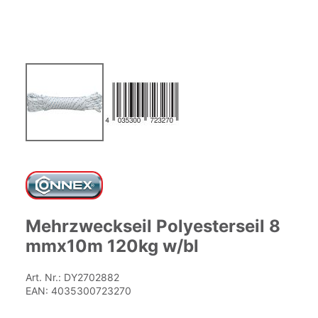
Zum
Anfang
der
Bildgalerie
springen
Mehrzweckseil Polyesterseil 8
mmx10m 120kg w/bl
Art. Nr.:
DY2702882
EAN:
4035300723270