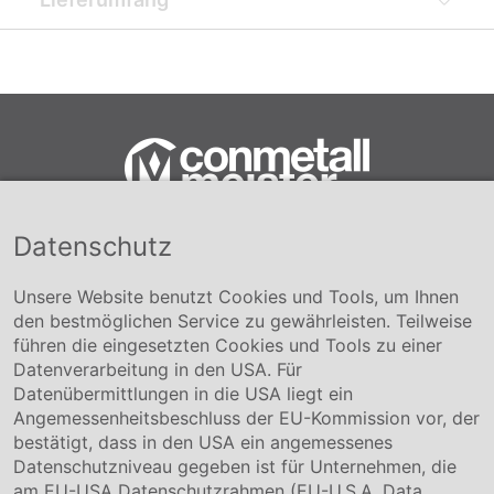
Datenschutz
Conmetall Meister GmbH
Hafenstraße 26 29223 Celle
+49 5141-180
Unsere Website benutzt Cookies und Tools, um Ihnen
info@conmetallmeister.de
den bestmöglichen Service zu gewährleisten. Teilweise
www.conmetallmeister.de
führen die eingesetzten Cookies und Tools zu einer
Unternehmen
Datenverarbeitung in den USA. Für
Datenübermittlungen in die USA liegt ein
Über uns
Angemessenheitsbeschluss der EU-Kommission vor, der
Compliance
bestätigt, dass in den USA ein angemessenes
Hinweisgebersystem
Datenschutzniveau gegeben ist für Unternehmen, die
Karriere
am EU-USA Datenschutzrahmen (EU-U.S.A. Data