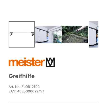
Zum
Anfang
der
Bildgalerie
springen
Greifhilfe
Art. Nr.:
FLOR12100
EAN:
4035300622757