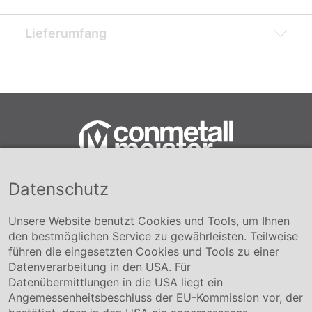
Lieferumfang
Datenschutz
Conmetall Meister GmbH
Hafenstraße 26 29223 Celle
+49 5141-180
Unsere Website benutzt Cookies und Tools, um Ihnen
info@conmetallmeister.de
den bestmöglichen Service zu gewährleisten. Teilweise
www.conmetallmeister.de
führen die eingesetzten Cookies und Tools zu einer
Unternehmen
Datenverarbeitung in den USA. Für
Datenübermittlungen in die USA liegt ein
Über uns
Angemessenheitsbeschluss der EU-Kommission vor, der
Compliance