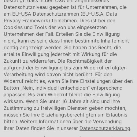
bestätigt, dass in den USA ein angemessenes
Hinweisgebersystem
Datenschutzniveau gegeben ist für Unternehmen, die
Karriere
am EU-USA Datenschutzrahmen (EU-U.S.A. Data
Privacy Framework) teilnehmen. Dies ist bei den
Service & Kontakt
Cookies und Tools der von uns eingesetzten
Unternehmen der Fall. Erteilen Sie die Einwilligung
Kontakt
nicht, kann es sein, dass Ihnen bestimmte Inhalte nicht
Downloads
richtig angezeigt werden. Sie haben das Recht, die
Garantiebedingungen
erteilte Einwilligung jederzeit mit Wirkung für die
Zertifikate
Zukunft zu widerrufen. Die Rechtmäßigkeit der
aufgrund der Einwilligung bis zum Widerruf erfolgten
Rechtliches
Verarbeitung wird davon nicht berührt. Für den
Widerruf reicht es, wenn Sie Ihre Einstellungen über den
Impressum
AGB
Button „Nein, individuell entscheiden“ entsprechend
Datenschutz
anpassen. Bis zum Widerruf bleibt die Einwilligung
Cookie Einstellung
wirksam. Wenn Sie unter 16 Jahre alt sind und Ihre
Zustimmung zu freiwilligen Diensten geben möchten,
müssen Sie Ihre Erziehungsberechtigten um Erlaubnis
bitten. Weitere Informationen über die Verwendung
Ihrer Daten finden Sie in unserer
Datenschutzerklärung
.