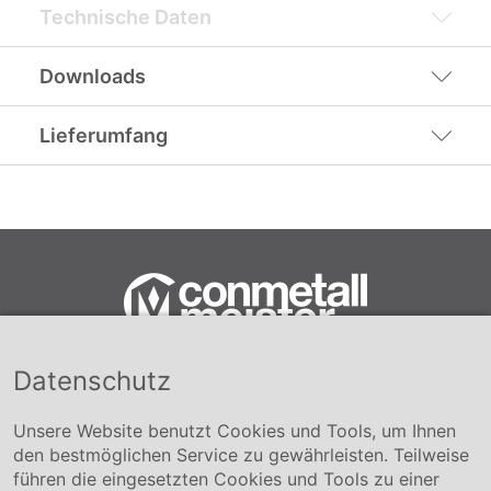
Technische Daten
Downloads
Lieferumfang
Datenschutz
Conmetall Meister GmbH
Hafenstraße 26 29223 Celle
+49 5141-180
Unsere Website benutzt Cookies und Tools, um Ihnen
info@conmetallmeister.de
den bestmöglichen Service zu gewährleisten. Teilweise
www.conmetallmeister.de
führen die eingesetzten Cookies und Tools zu einer