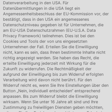
Unternehmen
Datenverarbeitung in den USA. Für
Datenübermittlungen in die USA liegt ein
Über uns
Angemessenheitsbeschluss der EU-Kommission vor, der
Compliance
bestätigt, dass in den USA ein angemessenes
Hinweisgebersystem
Datenschutzniveau gegeben ist für Unternehmen, die
Karriere
am EU-USA Datenschutzrahmen (EU-U.S.A. Data
Privacy Framework) teilnehmen. Dies ist bei den
Service & Kontakt
Cookies und Tools der von uns eingesetzten
Unternehmen der Fall. Erteilen Sie die Einwilligung
Kontakt
nicht, kann es sein, dass Ihnen bestimmte Inhalte nicht
Downloads
richtig angezeigt werden. Sie haben das Recht, die
Garantiebedingungen
erteilte Einwilligung jederzeit mit Wirkung für die
Zertifikate
Zukunft zu widerrufen. Die Rechtmäßigkeit der
aufgrund der Einwilligung bis zum Widerruf erfolgten
Rechtliches
Verarbeitung wird davon nicht berührt. Für den
Widerruf reicht es, wenn Sie Ihre Einstellungen über den
Impressum
AGB
Button „Nein, individuell entscheiden“ entsprechend
Datenschutz
anpassen. Bis zum Widerruf bleibt die Einwilligung
Cookie Einstellung
wirksam. Wenn Sie unter 16 Jahre alt sind und Ihre
Zustimmung zu freiwilligen Diensten geben möchten,