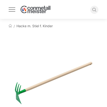
Navigation
umschalten
Suche
Hacke m. Stiel f. Kinder
Startseite
Zum
Ende
der
Bildgalerie
springen