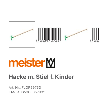
Zum
Anfang
der
Bildgalerie
springen
Hacke m. Stiel f. Kinder
Art. Nr.:
FLOR59753
EAN:
4035300357932