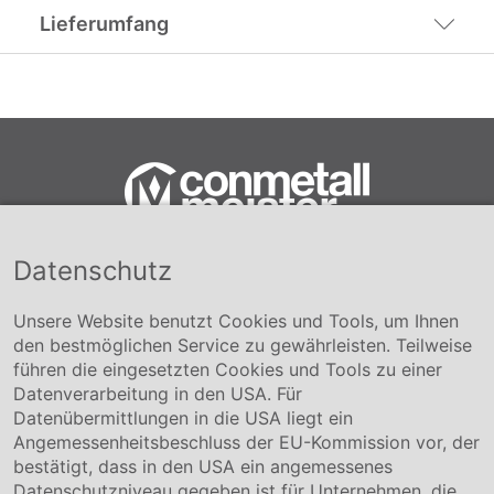
Lieferumfang
Datenschutz
Conmetall Meister GmbH
Hafenstraße 26 29223 Celle
+49 5141-180
Unsere Website benutzt Cookies und Tools, um Ihnen
info@conmetallmeister.de
den bestmöglichen Service zu gewährleisten. Teilweise
www.conmetallmeister.de
führen die eingesetzten Cookies und Tools zu einer
Unternehmen
Datenverarbeitung in den USA. Für
Datenübermittlungen in die USA liegt ein
Über uns
Angemessenheitsbeschluss der EU-Kommission vor, der
Compliance
bestätigt, dass in den USA ein angemessenes
Hinweisgebersystem
Datenschutzniveau gegeben ist für Unternehmen, die