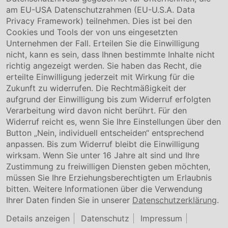
Karriere
am EU-USA Datenschutzrahmen (EU-U.S.A. Data
Privacy Framework) teilnehmen. Dies ist bei den
Service & Kontakt
Cookies und Tools der von uns eingesetzten
Unternehmen der Fall. Erteilen Sie die Einwilligung
Kontakt
nicht, kann es sein, dass Ihnen bestimmte Inhalte nicht
Downloads
richtig angezeigt werden. Sie haben das Recht, die
Garantiebedingungen
erteilte Einwilligung jederzeit mit Wirkung für die
Zertifikate
Zukunft zu widerrufen. Die Rechtmäßigkeit der
aufgrund der Einwilligung bis zum Widerruf erfolgten
Rechtliches
Verarbeitung wird davon nicht berührt. Für den
Widerruf reicht es, wenn Sie Ihre Einstellungen über den
Impressum
AGB
Button „Nein, individuell entscheiden“ entsprechend
Datenschutz
anpassen. Bis zum Widerruf bleibt die Einwilligung
Cookie Einstellung
wirksam. Wenn Sie unter 16 Jahre alt sind und Ihre
Zustimmung zu freiwilligen Diensten geben möchten,
müssen Sie Ihre Erziehungsberechtigten um Erlaubnis
bitten. Weitere Informationen über die Verwendung
Ihrer Daten finden Sie in unserer
Datenschutzerklärung
.
Details anzeigen
Datenschutz
Impressum