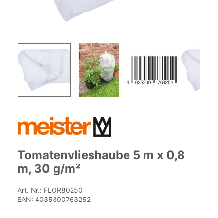
Zum
Anfang
der
Bildgalerie
springen
Tomatenvlieshaube 5 m x 0,8
m, 30 g/m²
Art. Nr.:
FLOR80250
EAN:
4035300763252