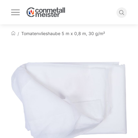
Navigation
umschalten
Suche
Tomatenvlieshaube 5 m x 0,8 m, 30 g/m²
Startseite
Zum
Ende
der
Bildgalerie
springen