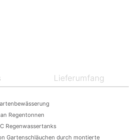
s
Lieferumfang
 Gartenbewässerung
on an Regentonnen
 IBC Regenwassertanks
on Gartenschläuchen durch montierte