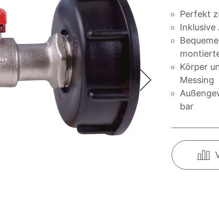
Perfekt z
Inklusiv
Bequemer
montierte
Körper u
Messing
Außengew
bar