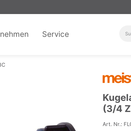
rnehmen
Service
er uns
Garantiebedingungen
Compliance
Downloads
Karriere
Ausbild
Kontak
IBC
Kugel
(3/4 Z
Art. Nr.:
FL