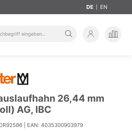
DE
EN
Suche
Mein
Produkte
ung
t
Konto
vergleic
auslaufhahn 26,44 mm
oll) AG, IBC
OR92586
EAN:
4035300903979