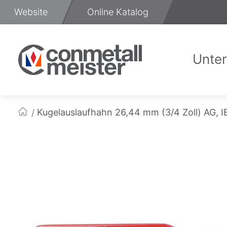
Zum
Website
Online Katalog
Inhalt
springen
Unte
Üb
Kugelauslaufhahn 26,44 mm (3/4 Zoll) AG, 
Startseite
Zum
Ende
der
Bildgalerie
springen