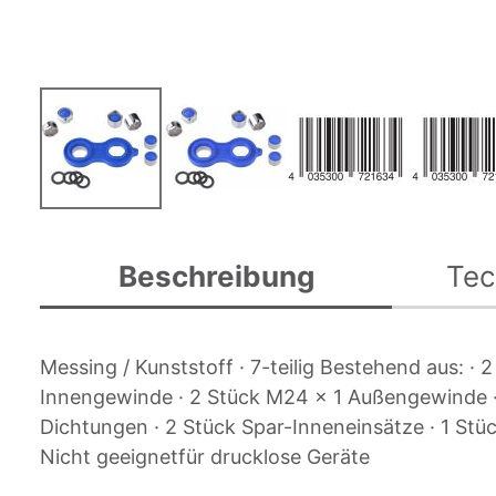
Zum
Anfang
Beschreibung
Tec
der
Bildgalerie
springen
Messing / Kunststoff · 7-teilig Bestehend aus: · 
Innengewinde · 2 Stück M24 x 1 Außengewinde ·
Dichtungen · 2 Stück Spar-Inneneinsätze · 1 Stü
Nicht geeignetfür drucklose Geräte