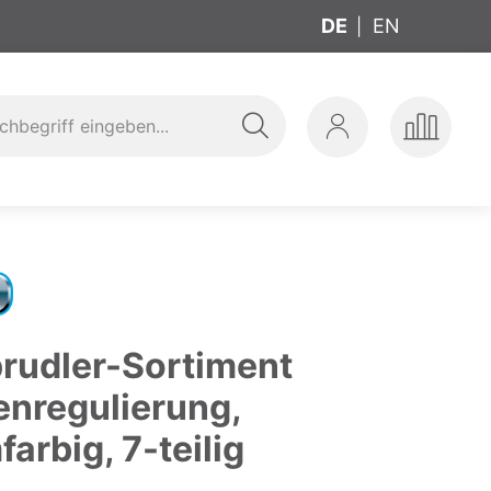
DE
EN
Suche
Mein
Produkte
ung
t
Konto
vergleic
prudler-Sortiment
nregulierung,
arbig, 7-teilig