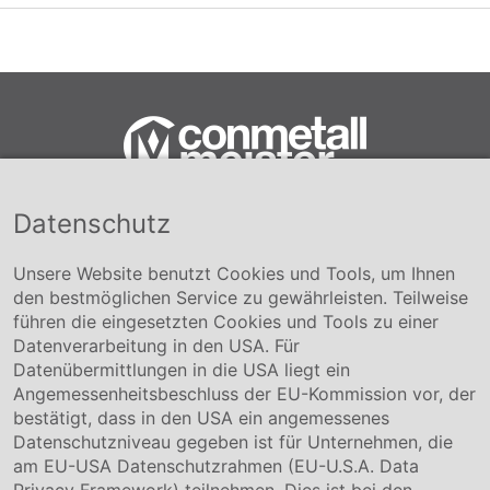
Datenschutz
Conmetall Meister GmbH
Hafenstraße 26 29223 Celle
+49 5141-180
Unsere Website benutzt Cookies und Tools, um Ihnen
info@conmetallmeister.de
den bestmöglichen Service zu gewährleisten. Teilweise
www.conmetallmeister.de
führen die eingesetzten Cookies und Tools zu einer
Unternehmen
Datenverarbeitung in den USA. Für
Datenübermittlungen in die USA liegt ein
Über uns
Angemessenheitsbeschluss der EU-Kommission vor, der
Compliance
bestätigt, dass in den USA ein angemessenes
Hinweisgebersystem
Datenschutzniveau gegeben ist für Unternehmen, die
Karriere
am EU-USA Datenschutzrahmen (EU-U.S.A. Data