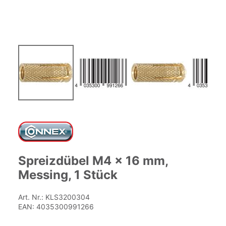
Zum
Anfang
der
Bildgalerie
springen
Spreizdübel M4 x 16 mm,
Messing, 1 Stück
Art. Nr.:
KLS3200304
EAN:
4035300991266