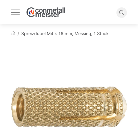
Navigation
umschalten
Suche
Spreizdübel M4 x 16 mm, Messing, 1 Stück
Startseite
Zum
Ende
der
Bildgalerie
springen