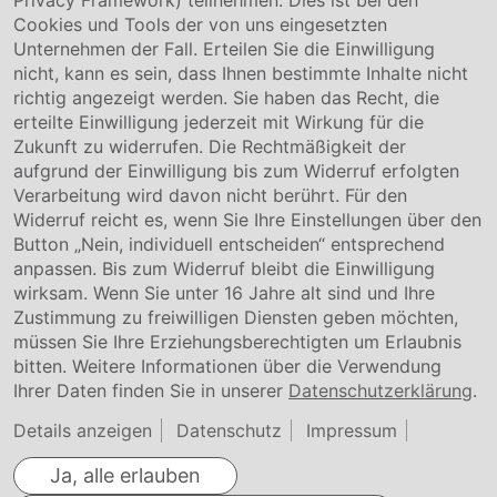
Privacy Framework) teilnehmen. Dies ist bei den
Service & Kontakt
Cookies und Tools der von uns eingesetzten
Unternehmen der Fall. Erteilen Sie die Einwilligung
Kontakt
nicht, kann es sein, dass Ihnen bestimmte Inhalte nicht
Downloads
richtig angezeigt werden. Sie haben das Recht, die
Garantiebedingungen
erteilte Einwilligung jederzeit mit Wirkung für die
Zertifikate
Zukunft zu widerrufen. Die Rechtmäßigkeit der
aufgrund der Einwilligung bis zum Widerruf erfolgten
Rechtliches
Verarbeitung wird davon nicht berührt. Für den
Widerruf reicht es, wenn Sie Ihre Einstellungen über den
Impressum
AGB
Button „Nein, individuell entscheiden“ entsprechend
Datenschutz
anpassen. Bis zum Widerruf bleibt die Einwilligung
Cookie Einstellung
wirksam. Wenn Sie unter 16 Jahre alt sind und Ihre
Zustimmung zu freiwilligen Diensten geben möchten,
müssen Sie Ihre Erziehungsberechtigten um Erlaubnis
bitten. Weitere Informationen über die Verwendung
Ihrer Daten finden Sie in unserer
Datenschutzerklärung
.
Details anzeigen
Datenschutz
Impressum
Ja, alle erlauben