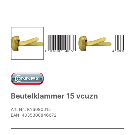
Zum
Anfang
der
Bildgalerie
springen
Beutelklammer 15 vcuzn
Art. Nr.:
KY6090015
EAN:
4035300846672