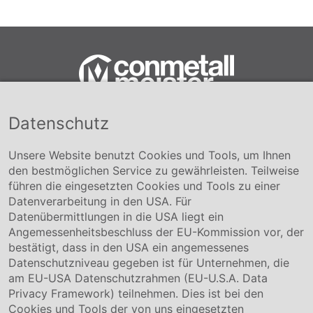
Datenschutz
Conmetall Meister GmbH
Hafenstraße 26 29223 Celle
+49 5141-180
Unsere Website benutzt Cookies und Tools, um Ihnen
info@conmetallmeister.de
den bestmöglichen Service zu gewährleisten. Teilweise
www.conmetallmeister.de
führen die eingesetzten Cookies und Tools zu einer
Unternehmen
Datenverarbeitung in den USA. Für
Datenübermittlungen in die USA liegt ein
Über uns
Angemessenheitsbeschluss der EU-Kommission vor, der
Compliance
bestätigt, dass in den USA ein angemessenes
Hinweisgebersystem
Datenschutzniveau gegeben ist für Unternehmen, die
Karriere
am EU-USA Datenschutzrahmen (EU-U.S.A. Data
Privacy Framework) teilnehmen. Dies ist bei den
Service & Kontakt
Cookies und Tools der von uns eingesetzten