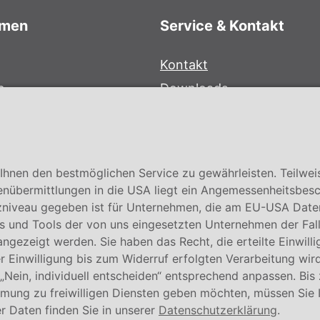
hmen
Service & Kontakt
Kontakt
e
Downloads
bersystem
Garantiebedingungen
Zertifikate
hnen den bestmöglichen Service zu gewährleisten. Teilwei
enübermittlungen in die USA liegt ein Angemessenheitsbesc
niveau gegeben ist für Unternehmen, die am EU-USA Date
 und Tools der von uns eingesetzten Unternehmen der Fall. E
 angezeigt werden. Sie haben das Recht, die erteilte Einwill
 Einwilligung bis zum Widerruf erfolgten Verarbeitung wird
 „Nein, individuell entscheiden“ entsprechend anpassen. Bis
mmung zu freiwilligen Diensten geben möchten, müssen Sie 
© Conmetall Meister GmbH
r Daten finden Sie in unserer
Datenschutzerklärung
.