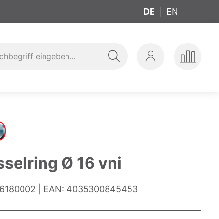
DE
EN
Suche
Mein
Produkte
ung
t
Konto
vergleic
selring Ø 16 vni
6180002
EAN:
4035300845453