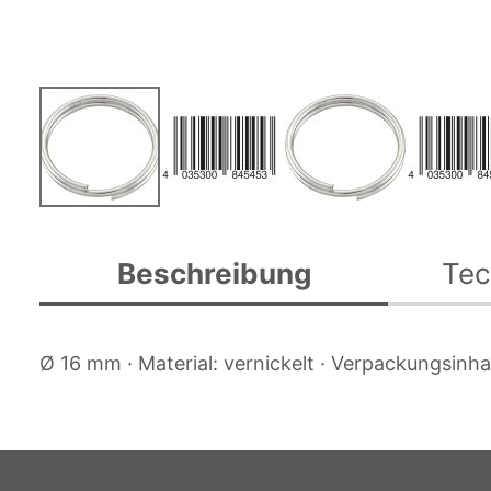
Zum
Anfang
Beschreibung
Tec
der
Bildgalerie
springen
Ø 16 mm · Material: vernickelt · Verpackungsinha