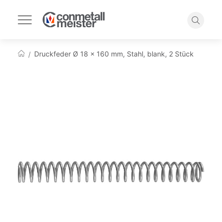
Navigation
umschalten
Suche
Druckfeder Ø 18 x 160 mm, Stahl, blank, 2 Stück
Startseite
Zum
Ende
der
Bildgalerie
springen