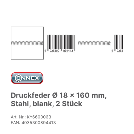
Zum
Anfang
der
Bildgalerie
springen
Druckfeder Ø 18 x 160 mm,
Stahl, blank, 2 Stück
Art. Nr.:
KY6600063
EAN:
4035300894413