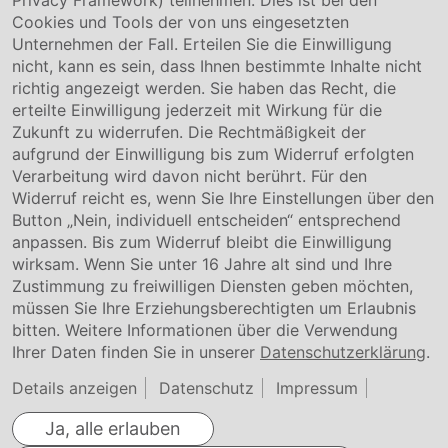
Privacy Framework) teilnehmen. Dies ist bei den
Service & Kontakt
Cookies und Tools der von uns eingesetzten
Unternehmen der Fall. Erteilen Sie die Einwilligung
Kontakt
nicht, kann es sein, dass Ihnen bestimmte Inhalte nicht
Downloads
richtig angezeigt werden. Sie haben das Recht, die
Garantiebedingungen
erteilte Einwilligung jederzeit mit Wirkung für die
Zertifikate
Zukunft zu widerrufen. Die Rechtmäßigkeit der
aufgrund der Einwilligung bis zum Widerruf erfolgten
Rechtliches
Verarbeitung wird davon nicht berührt. Für den
Widerruf reicht es, wenn Sie Ihre Einstellungen über den
Impressum
AGB
Button „Nein, individuell entscheiden“ entsprechend
Datenschutz
anpassen. Bis zum Widerruf bleibt die Einwilligung
Cookie Einstellung
wirksam. Wenn Sie unter 16 Jahre alt sind und Ihre
Zustimmung zu freiwilligen Diensten geben möchten,
müssen Sie Ihre Erziehungsberechtigten um Erlaubnis
bitten. Weitere Informationen über die Verwendung
Ihrer Daten finden Sie in unserer
Datenschutzerklärung
.
Details anzeigen
Datenschutz
Impressum
Ja, alle erlauben