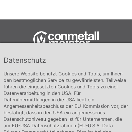
Datenschutz
Conmetall Meister GmbH
Hafenstraße 26 29223 Celle
+49 5141-180
Unsere Website benutzt Cookies und Tools, um Ihnen
info@conmetallmeister.de
den bestmöglichen Service zu gewährleisten. Teilweise
www.conmetallmeister.de
führen die eingesetzten Cookies und Tools zu einer
Unternehmen
Datenverarbeitung in den USA. Für
Datenübermittlungen in die USA liegt ein
Über uns
Angemessenheitsbeschluss der EU-Kommission vor, der
Compliance
bestätigt, dass in den USA ein angemessenes
Hinweisgebersystem
Datenschutzniveau gegeben ist für Unternehmen, die
Karriere
am EU-USA Datenschutzrahmen (EU-U.S.A. Data