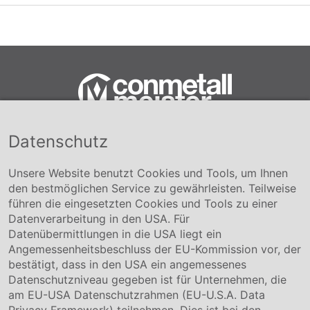
Datenschutz
Conmetall Meister GmbH
Hafenstraße 26 29223 Celle
+49 5141-180
Unsere Website benutzt Cookies und Tools, um Ihnen
info@conmetallmeister.de
den bestmöglichen Service zu gewährleisten. Teilweise
www.conmetallmeister.de
führen die eingesetzten Cookies und Tools zu einer
Unternehmen
Datenverarbeitung in den USA. Für
Datenübermittlungen in die USA liegt ein
Über uns
Angemessenheitsbeschluss der EU-Kommission vor, der
Compliance
bestätigt, dass in den USA ein angemessenes
Hinweisgebersystem
Datenschutzniveau gegeben ist für Unternehmen, die
Karriere
am EU-USA Datenschutzrahmen (EU-U.S.A. Data