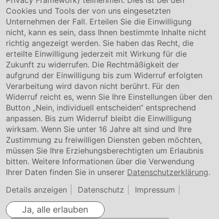
Privacy Framework) teilnehmen. Dies ist bei den
Service & Kontakt
Cookies und Tools der von uns eingesetzten
Unternehmen der Fall. Erteilen Sie die Einwilligung
Kontakt
nicht, kann es sein, dass Ihnen bestimmte Inhalte nicht
Downloads
richtig angezeigt werden. Sie haben das Recht, die
Garantiebedingungen
erteilte Einwilligung jederzeit mit Wirkung für die
Zertifikate
Zukunft zu widerrufen. Die Rechtmäßigkeit der
aufgrund der Einwilligung bis zum Widerruf erfolgten
Rechtliches
Verarbeitung wird davon nicht berührt. Für den
Widerruf reicht es, wenn Sie Ihre Einstellungen über den
Impressum
AGB
Button „Nein, individuell entscheiden“ entsprechend
Datenschutz
anpassen. Bis zum Widerruf bleibt die Einwilligung
Cookie Einstellung
wirksam. Wenn Sie unter 16 Jahre alt sind und Ihre
Zustimmung zu freiwilligen Diensten geben möchten,
müssen Sie Ihre Erziehungsberechtigten um Erlaubnis
bitten. Weitere Informationen über die Verwendung
Ihrer Daten finden Sie in unserer
Datenschutzerklärung
.
Details anzeigen
Datenschutz
Impressum
Ja, alle erlauben