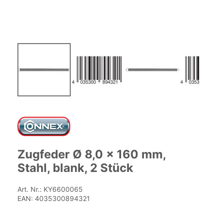
Zum
Anfang
der
Bildgalerie
springen
Zugfeder Ø 8,0 x 160 mm,
Stahl, blank, 2 Stück
Art. Nr.:
KY6600065
EAN:
4035300894321