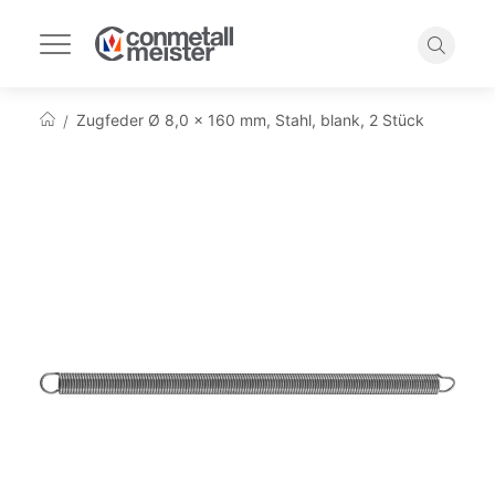
Navigation
umschalten
Suche
Zugfeder Ø 8,0 x 160 mm, Stahl, blank, 2 Stück
Startseite
Zum
Ende
der
Bildgalerie
springen