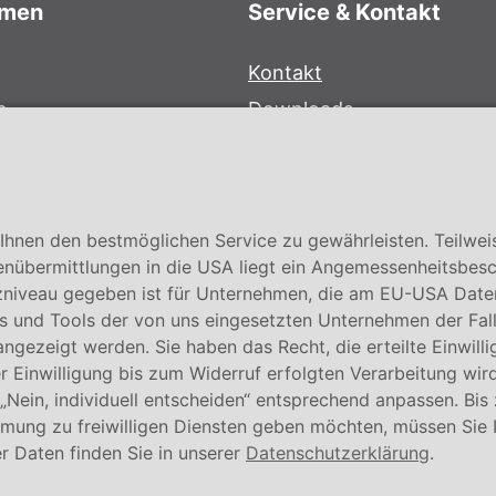
hmen
Service & Kontakt
Kontakt
e
Downloads
bersystem
Garantiebedingungen
Zertifikate
hnen den bestmöglichen Service zu gewährleisten. Teilwei
enübermittlungen in die USA liegt ein Angemessenheitsbesc
niveau gegeben ist für Unternehmen, die am EU-USA Date
 und Tools der von uns eingesetzten Unternehmen der Fall. E
 angezeigt werden. Sie haben das Recht, die erteilte Einwill
 Einwilligung bis zum Widerruf erfolgten Verarbeitung wird
 „Nein, individuell entscheiden“ entsprechend anpassen. Bis
mmung zu freiwilligen Diensten geben möchten, müssen Sie 
© Conmetall Meister GmbH
r Daten finden Sie in unserer
Datenschutzerklärung
.