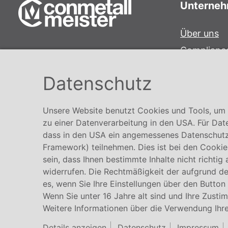
Unterne
Über uns
Complianc
Conmetall Meister GmbH
Hinweisge
Hafenstraße 26 29223 Celle
Datenschutz
Karriere
+49 5141-180
info@conmetallmeister.de
Unsere Website benutzt Cookies und Tools, um I
www.conmetallmeister.de
zu einer Datenverarbeitung in den USA. Für Dat
dass in den USA ein angemessenes Datenschutz
Framework) teilnehmen. Dies ist bei den Cookies
sein, dass Ihnen bestimmte Inhalte nicht richtig
widerrufen. Die Rechtmäßigkeit der aufgrund der
es, wenn Sie Ihre Einstellungen über den Button
Wenn Sie unter 16 Jahre alt sind und Ihre Zusti
Weitere Informationen über die Verwendung Ihre
Details anzeigen
Datenschutz
Impressum