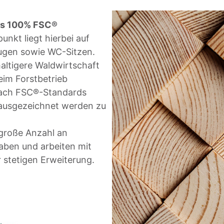
s 100% FSC®
nkt liegt hierbei auf
gen sowie WC-Sitzen.
haltigere Waldwirtschaft
beim Forstbetrieb
 nach FSC®-Standards
 ausgezeichnet werden zu
e große Anzahl an
aben und arbeiten mit
 stetigen Erweiterung.