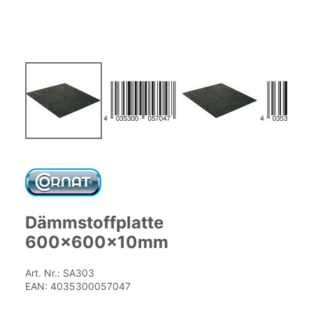
Zum
Anfang
der
Bildgalerie
springen
Dämmstoffplatte
600x600x10mm
Art. Nr.:
SA303
EAN:
4035300057047