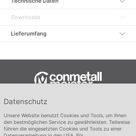
Technische Daten
Downloads
Lieferumfang
Datenschutz
Conmetall Meister GmbH
Hafenstraße 26 29223 Celle
+49 5141-180
Unsere Website benutzt Cookies und Tools, um Ihnen
info@conmetallmeister.de
den bestmöglichen Service zu gewährleisten. Teilweise
www.conmetallmeister.de
führen die eingesetzten Cookies und Tools zu einer
Unternehmen
Datenverarbeitung in den USA. Für