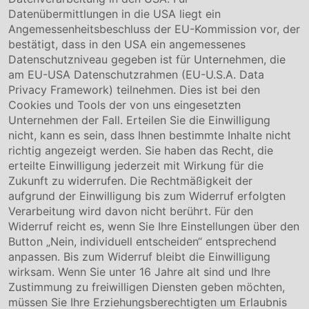
Datenübermittlungen in die USA liegt ein
Über uns
Angemessenheitsbeschluss der EU-Kommission vor, der
Compliance
bestätigt, dass in den USA ein angemessenes
Hinweisgebersystem
Datenschutzniveau gegeben ist für Unternehmen, die
Karriere
am EU-USA Datenschutzrahmen (EU-U.S.A. Data
Privacy Framework) teilnehmen. Dies ist bei den
Service & Kontakt
Cookies und Tools der von uns eingesetzten
Unternehmen der Fall. Erteilen Sie die Einwilligung
Kontakt
nicht, kann es sein, dass Ihnen bestimmte Inhalte nicht
Downloads
richtig angezeigt werden. Sie haben das Recht, die
Garantiebedingungen
erteilte Einwilligung jederzeit mit Wirkung für die
Zertifikate
Zukunft zu widerrufen. Die Rechtmäßigkeit der
aufgrund der Einwilligung bis zum Widerruf erfolgten
Rechtliches
Verarbeitung wird davon nicht berührt. Für den
Widerruf reicht es, wenn Sie Ihre Einstellungen über den
Impressum
AGB
Button „Nein, individuell entscheiden“ entsprechend
Datenschutz
anpassen. Bis zum Widerruf bleibt die Einwilligung
Cookie Einstellung
wirksam. Wenn Sie unter 16 Jahre alt sind und Ihre
Zustimmung zu freiwilligen Diensten geben möchten,
müssen Sie Ihre Erziehungsberechtigten um Erlaubnis