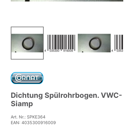
Zum
Anfang
der
Bildgalerie
springen
Dichtung Spülrohrbogen. VWC-
Siamp
Art. Nr.:
SPKE364
EAN:
4035300916009