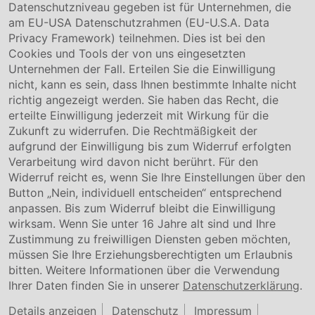
Hinweisgebersystem
Datenschutzniveau gegeben ist für Unternehmen, die
Karriere
am EU-USA Datenschutzrahmen (EU-U.S.A. Data
Privacy Framework) teilnehmen. Dies ist bei den
Service & Kontakt
Cookies und Tools der von uns eingesetzten
Unternehmen der Fall. Erteilen Sie die Einwilligung
Kontakt
nicht, kann es sein, dass Ihnen bestimmte Inhalte nicht
Downloads
richtig angezeigt werden. Sie haben das Recht, die
Garantiebedingungen
erteilte Einwilligung jederzeit mit Wirkung für die
Zertifikate
Zukunft zu widerrufen. Die Rechtmäßigkeit der
aufgrund der Einwilligung bis zum Widerruf erfolgten
Rechtliches
Verarbeitung wird davon nicht berührt. Für den
Widerruf reicht es, wenn Sie Ihre Einstellungen über den
Impressum
AGB
Button „Nein, individuell entscheiden“ entsprechend
Datenschutz
anpassen. Bis zum Widerruf bleibt die Einwilligung
Cookie Einstellung
wirksam. Wenn Sie unter 16 Jahre alt sind und Ihre
Zustimmung zu freiwilligen Diensten geben möchten,
müssen Sie Ihre Erziehungsberechtigten um Erlaubnis
bitten. Weitere Informationen über die Verwendung
Ihrer Daten finden Sie in unserer
Datenschutzerklärung
.
Details anzeigen
Datenschutz
Impressum