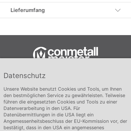
Lieferumfang
Datenschutz
Conmetall Meister GmbH
Hafenstraße 26 29223 Celle
+49 5141-180
Unsere Website benutzt Cookies und Tools, um Ihnen
info@conmetallmeister.de
den bestmöglichen Service zu gewährleisten. Teilweise
www.conmetallmeister.de
führen die eingesetzten Cookies und Tools zu einer
Unternehmen
Datenverarbeitung in den USA. Für
Datenübermittlungen in die USA liegt ein
Über uns
Angemessenheitsbeschluss der EU-Kommission vor, der
Compliance
bestätigt, dass in den USA ein angemessenes