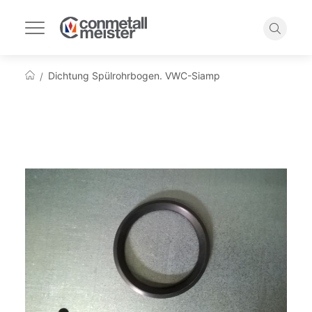
Navigation
umschalten
Suche
Dichtung Spülrohrbogen. VWC-Siamp
Startseite
Zum
Ende
der
Bildgalerie
springen