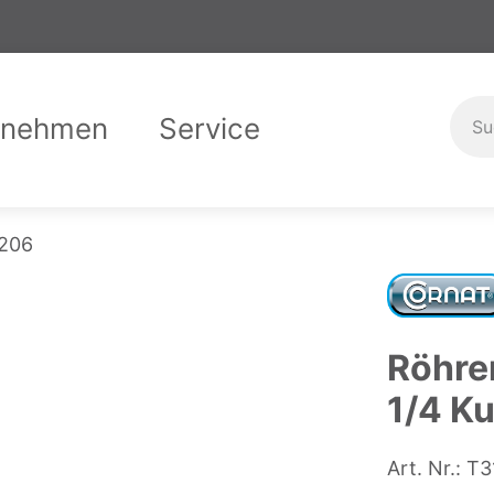
rnehmen
Service
er uns
Garantiebedingungen
Compliance
Downloads
Karriere
Ausbild
Kontak
 206
Röhre
1/4 K
Art. Nr.:
T3