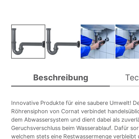
Zum
Anfang
Beschreibung
Tec
der
Bildgalerie
springen
Innovative Produkte für eine saubere Umwelt! De
Röhrensiphon von Cornat verbindet handelsübl
dem Abwassersystem und dient dabei als zuverl
Geruchsverschluss beim Wasserablauf. Dafür sor
welchem stets eine Restwassermenge verbleibt