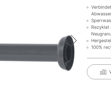
Verbinde
Abwasse
Sperrwas
Rezyklat 
Neugranu
Hergestel
100% rec