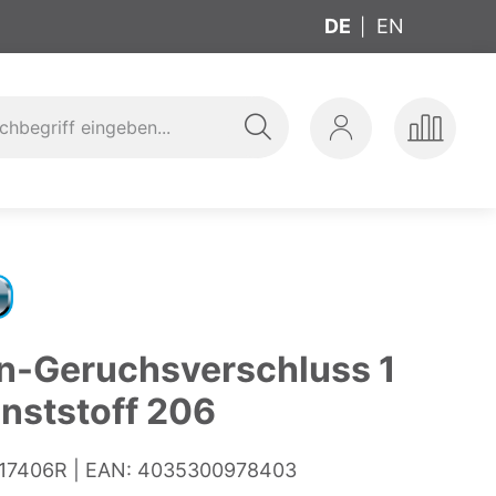
DE
EN
Suche
Mein
Produkte
ung
t
Konto
vergleic
n-Geruchsverschluss 1
unststoff 206
17406R
EAN:
4035300978403