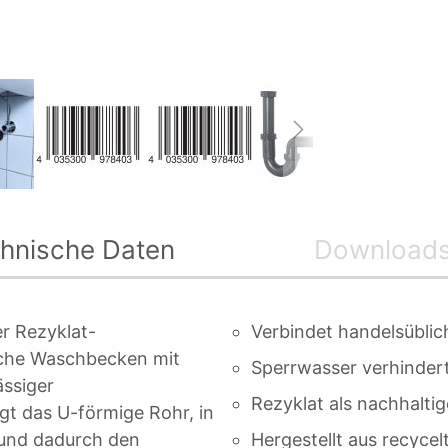
hnische Daten
Download
r Rezyklat-
Verbindet handelsübl
iche Waschbecken mit
Sperrwasser verhinde
ässiger
Rezyklat als nachhalti
gt das U-förmige Rohr, in
 und dadurch den
Hergestellt aus recyce