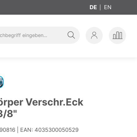
DE
EN
Suche
Mein
Produkte
ung
t
Konto
vergleic
örper Verschr.Eck
3/8"
90816
EAN:
4035300050529