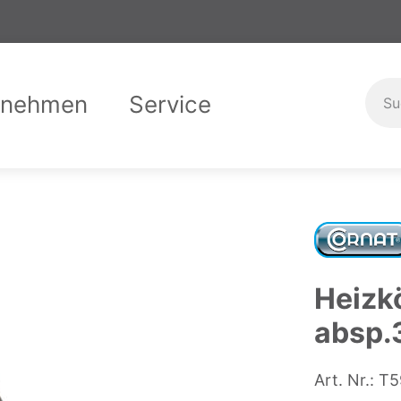
rnehmen
Service
er uns
Garantiebedingungen
Compliance
Downloads
Karriere
Ausbild
Kontak
Heizk
absp.
Art. Nr.:
T5