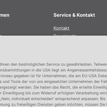
hmen
Service & Kontakt
Kontakt
e
Downloads
bersystem
Garantiebedingungen
Zertifikate
hnen den bestmöglichen Service zu gewährleisten. Teilwei
enübermittlungen in die USA liegt ein Angemessenheitsbesc
niveau gegeben ist für Unternehmen, die am EU-USA Date
 und Tools der von uns eingesetzten Unternehmen der Fall. E
 angezeigt werden. Sie haben das Recht, die erteilte Einwill
 Einwilligung bis zum Widerruf erfolgten Verarbeitung wird
 „Nein, individuell entscheiden“ entsprechend anpassen. Bis
mmung zu freiwilligen Diensten geben möchten, müssen Sie 