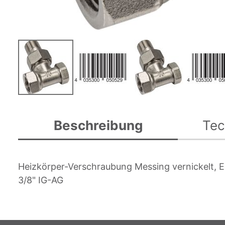
Zum
Anfang
Beschreibung
Tec
der
Bildgalerie
springen
Heizkörper-Verschraubung Messing vernickelt, E
3/8" IG-AG