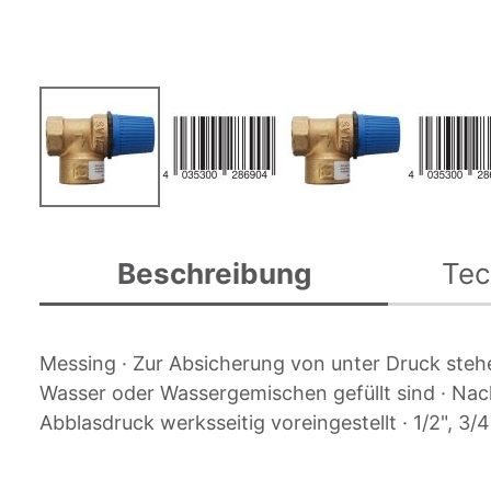
Zum
Anfang
Beschreibung
Tec
der
Bildgalerie
springen
Messing · Zur Absicherung von unter Druck steh
Wasser oder Wassergemischen gefüllt sind · Nac
Abblasdruck werksseitig voreingestellt · 1/2", 3/4 