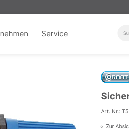
rnehmen
Service
er uns
Garantiebedingungen
Compliance
Downloads
Karriere
Ausbild
Kontak
Sicher
Art. Nr.:
T5
Zur Absi