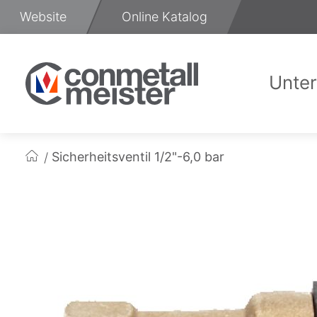
Zum
Website
Online Katalog
Inhalt
springen
Unte
Üb
Sicherheitsventil 1/2"-6,0 bar
Startseite
Zum
Ende
der
Bildgalerie
springen