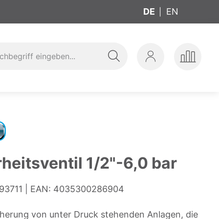
DE
EN
Suche
Mein
Produkte
ung
t
Konto
vergleic
heitsventil 1/2"-6,0 bar
93711
EAN:
4035300286904
cherung von unter Druck stehenden Anlagen, die