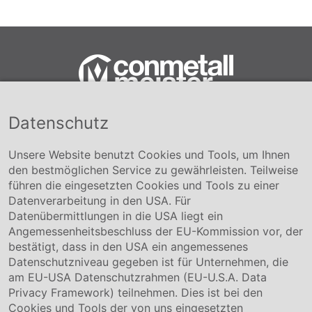
Datenschutz
Conmetall Meister GmbH
Hafenstraße 26 29223 Celle
+49 5141-180
Unsere Website benutzt Cookies und Tools, um Ihnen
info@conmetallmeister.de
den bestmöglichen Service zu gewährleisten. Teilweise
www.conmetallmeister.de
führen die eingesetzten Cookies und Tools zu einer
Unternehmen
Datenverarbeitung in den USA. Für
Datenübermittlungen in die USA liegt ein
Über uns
Angemessenheitsbeschluss der EU-Kommission vor, der
Compliance
bestätigt, dass in den USA ein angemessenes
Hinweisgebersystem
Datenschutzniveau gegeben ist für Unternehmen, die
Karriere
am EU-USA Datenschutzrahmen (EU-U.S.A. Data
Privacy Framework) teilnehmen. Dies ist bei den
Service & Kontakt
Cookies und Tools der von uns eingesetzten