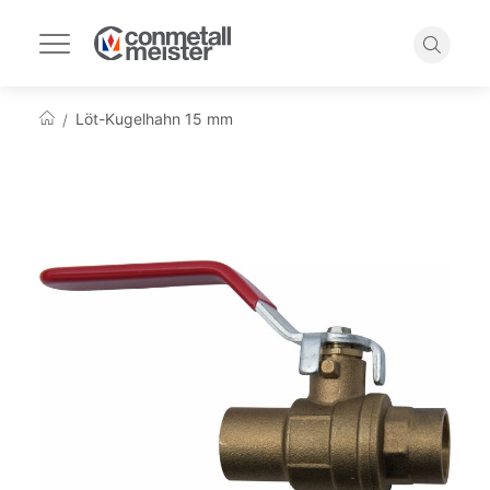
Navigation
umschalten
Suche
Löt-Kugelhahn 15 mm
Startseite
Zum
Ende
der
Bildgalerie
springen