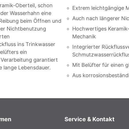
ramik-Oberteil, schon
Extrem leichtgängige 
t der Wasserhahn eine
Auch nach längerer Nic
 Reibung beim Öffnen und
erer Nichtbenutzung
Hochwertiges Keramik-O
erten
Mechanik
kfluss ins Trinkwasser
Integrierter Rückflussv
lüfters ein
Schmutzwasserrückflu
Verarbeitung garantiert
Mit Belüfter für einen
ne lange Lebensdauer.
Aus korrosionsbestän
hmen
Service & Kontakt