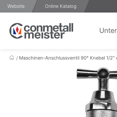
Zum
Website
Online Katalog
Inhalt
springen
Unte
Üb
Maschinen-Anschlussventil 90° Knebel 1/2" 
Startseite
Zum
Ende
der
Bildgalerie
springen