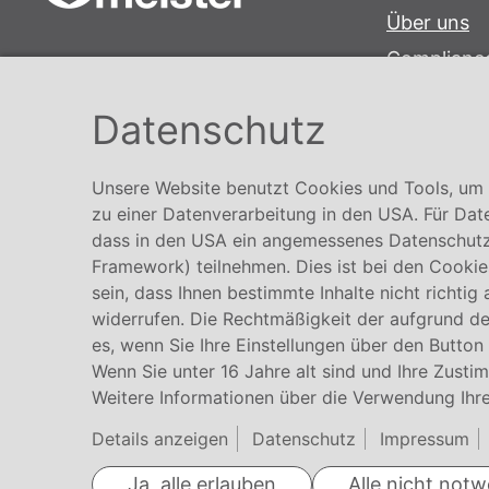
Über uns
Complianc
Conmetall Meister GmbH
Hinweisge
Hafenstraße 26 29223 Celle
Datenschutz
Karriere
+49 5141-180
info@conmetallmeister.de
Unsere Website benutzt Cookies und Tools, um I
www.conmetallmeister.de
zu einer Datenverarbeitung in den USA. Für Dat
dass in den USA ein angemessenes Datenschutz
Framework) teilnehmen. Dies ist bei den Cookies
sein, dass Ihnen bestimmte Inhalte nicht richtig
widerrufen. Die Rechtmäßigkeit der aufgrund der
es, wenn Sie Ihre Einstellungen über den Button
Wenn Sie unter 16 Jahre alt sind und Ihre Zusti
Weitere Informationen über die Verwendung Ihre
Details anzeigen
Datenschutz
Impressum
Ja, alle erlauben
Alle nicht not