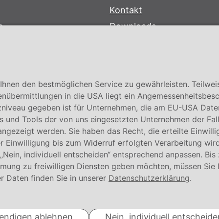
Kontakt
e
Downloads
bersystem
Garantiebedingungen
Zertifikate
hnen den bestmöglichen Service zu gewährleisten. Teilwei
enübermittlungen in die USA liegt ein Angemessenheitsbesc
niveau gegeben ist für Unternehmen, die am EU-USA Date
 und Tools der von uns eingesetzten Unternehmen der Fall. E
 angezeigt werden. Sie haben das Recht, die erteilte Einwill
 Einwilligung bis zum Widerruf erfolgten Verarbeitung wird
 „Nein, individuell entscheiden“ entsprechend anpassen. Bis
mmung zu freiwilligen Diensten geben möchten, müssen Sie 
© Conmetall Meister GmbH
r Daten finden Sie in unserer
Datenschutzerklärung
.
wendigen ablehnen
Nein, individuell entscheide