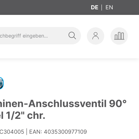
DE
EN
Suche
Mein
Produkte
ung
t
Konto
vergleic
inen-Anschlussventil 90°
 1/2" chr.
C304005
EAN:
4035300977109