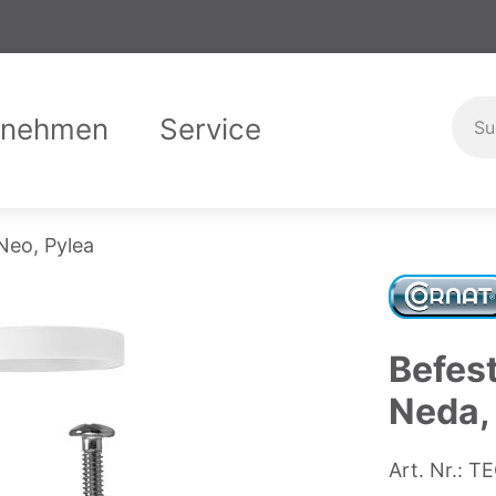
rnehmen
Service
er uns
Garantiebedingungen
Compliance
Downloads
Karriere
Ausbild
Kontak
Neo, Pylea
Befes
Neda,
Art. Nr.:
TE