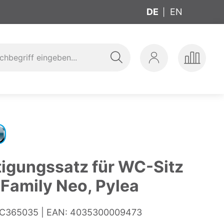
DE
EN
Suche
Mein
Produkte
ung
t
Konto
vergleic
tigungssatz für WC-Sitz
 Family Neo, Pylea
C365035
EAN:
4035300009473