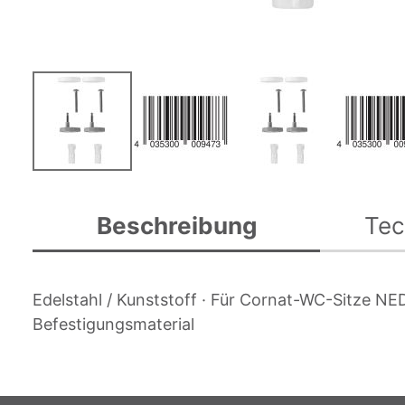
Zum
Anfang
Beschreibung
Tec
der
Bildgalerie
springen
Edelstahl / Kunststoff · Für Cornat-WC-Sitze NE
Befestigungsmaterial