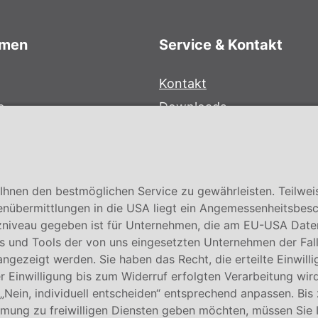
hmen
Service & Kontakt
Kontakt
e
Downloads
bersystem
Garantiebedingungen
Zertifikate
hnen den bestmöglichen Service zu gewährleisten. Teilwei
enübermittlungen in die USA liegt ein Angemessenheitsbesc
niveau gegeben ist für Unternehmen, die am EU-USA Date
 und Tools der von uns eingesetzten Unternehmen der Fall. E
 angezeigt werden. Sie haben das Recht, die erteilte Einwill
 Einwilligung bis zum Widerruf erfolgten Verarbeitung wird
 „Nein, individuell entscheiden“ entsprechend anpassen. Bis
mmung zu freiwilligen Diensten geben möchten, müssen Sie 