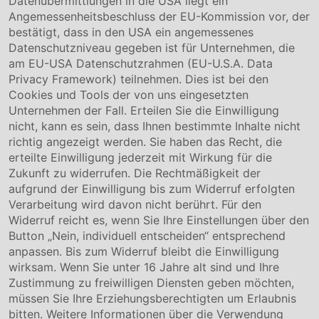
Datenübermittlungen in die USA liegt ein
Über uns
Angemessenheitsbeschluss der EU-Kommission vor, der
Compliance
bestätigt, dass in den USA ein angemessenes
Hinweisgebersystem
Datenschutzniveau gegeben ist für Unternehmen, die
Karriere
am EU-USA Datenschutzrahmen (EU-U.S.A. Data
Privacy Framework) teilnehmen. Dies ist bei den
Service & Kontakt
Cookies und Tools der von uns eingesetzten
Unternehmen der Fall. Erteilen Sie die Einwilligung
Kontakt
nicht, kann es sein, dass Ihnen bestimmte Inhalte nicht
Downloads
richtig angezeigt werden. Sie haben das Recht, die
Garantiebedingungen
erteilte Einwilligung jederzeit mit Wirkung für die
Zertifikate
Zukunft zu widerrufen. Die Rechtmäßigkeit der
aufgrund der Einwilligung bis zum Widerruf erfolgten
Rechtliches
Verarbeitung wird davon nicht berührt. Für den
Widerruf reicht es, wenn Sie Ihre Einstellungen über den
Impressum
AGB
Button „Nein, individuell entscheiden“ entsprechend
Datenschutz
anpassen. Bis zum Widerruf bleibt die Einwilligung
Cookie Einstellung
wirksam. Wenn Sie unter 16 Jahre alt sind und Ihre
Zustimmung zu freiwilligen Diensten geben möchten,
müssen Sie Ihre Erziehungsberechtigten um Erlaubnis
bitten. Weitere Informationen über die Verwendung