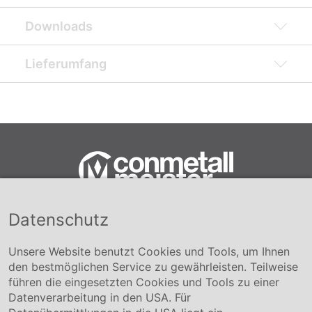
Downloads
Lieferumfang
Datenschutz
Conmetall Meister GmbH
Hafenstraße 26 29223 Celle
+49 5141-180
Unsere Website benutzt Cookies und Tools, um Ihnen
info@conmetallmeister.de
den bestmöglichen Service zu gewährleisten. Teilweise
www.conmetallmeister.de
führen die eingesetzten Cookies und Tools zu einer
Unternehmen
Datenverarbeitung in den USA. Für