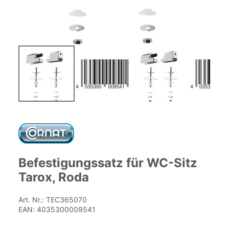
Zum
Anfang
der
Bildgalerie
springen
Befestigungssatz für WC-Sitz
Tarox, Roda
Art. Nr.:
TEC365070
EAN:
4035300009541