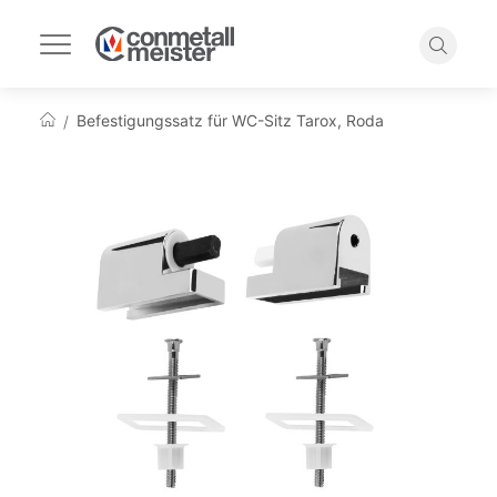
Navigation
umschalten
Suche
Befestigungssatz für WC-Sitz Tarox, Roda
Startseite
Zum
Ende
der
Bildgalerie
springen