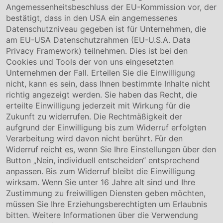
Über uns
Angemessenheitsbeschluss der EU-Kommission vor, der
Compliance
bestätigt, dass in den USA ein angemessenes
Hinweisgebersystem
Datenschutzniveau gegeben ist für Unternehmen, die
Karriere
am EU-USA Datenschutzrahmen (EU-U.S.A. Data
Privacy Framework) teilnehmen. Dies ist bei den
Service & Kontakt
Cookies und Tools der von uns eingesetzten
Unternehmen der Fall. Erteilen Sie die Einwilligung
Kontakt
nicht, kann es sein, dass Ihnen bestimmte Inhalte nicht
Downloads
richtig angezeigt werden. Sie haben das Recht, die
Garantiebedingungen
erteilte Einwilligung jederzeit mit Wirkung für die
Zertifikate
Zukunft zu widerrufen. Die Rechtmäßigkeit der
aufgrund der Einwilligung bis zum Widerruf erfolgten
Rechtliches
Verarbeitung wird davon nicht berührt. Für den
Widerruf reicht es, wenn Sie Ihre Einstellungen über den
Impressum
AGB
Button „Nein, individuell entscheiden“ entsprechend
Datenschutz
anpassen. Bis zum Widerruf bleibt die Einwilligung
Cookie Einstellung
wirksam. Wenn Sie unter 16 Jahre alt sind und Ihre
Zustimmung zu freiwilligen Diensten geben möchten,
müssen Sie Ihre Erziehungsberechtigten um Erlaubnis
bitten. Weitere Informationen über die Verwendung