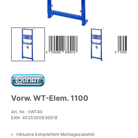
Zum
Anfang
der
Bildgalerie
springen
Vorw. WT-Elem. 1100
Art. Nr.:
VWT40
EAN:
4035300836918
Inklusive komplettem Montagezubehör