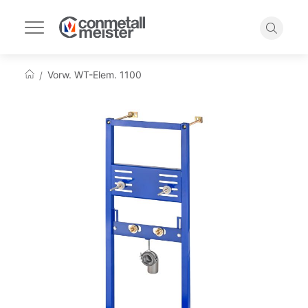
Navigation
umschalten
Suche
Vorw. WT-Elem. 1100
Startseite
Zum
Ende
der
Bildgalerie
springen