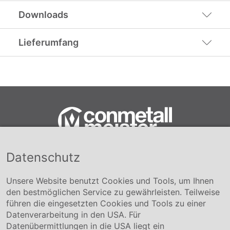
Downloads
Lieferumfang
Datenschutz
Conmetall Meister GmbH
Hafenstraße 26 29223 Celle
+49 5141-180
Unsere Website benutzt Cookies und Tools, um Ihnen
info@conmetallmeister.de
den bestmöglichen Service zu gewährleisten. Teilweise
www.conmetallmeister.de
führen die eingesetzten Cookies und Tools zu einer
Unternehmen
Datenverarbeitung in den USA. Für
Datenübermittlungen in die USA liegt ein