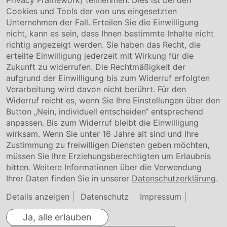
Privacy Framework) teilnehmen. Dies ist bei den
Service & Kontakt
Cookies und Tools der von uns eingesetzten
Unternehmen der Fall. Erteilen Sie die Einwilligung
Kontakt
nicht, kann es sein, dass Ihnen bestimmte Inhalte nicht
Downloads
richtig angezeigt werden. Sie haben das Recht, die
Garantiebedingungen
erteilte Einwilligung jederzeit mit Wirkung für die
Zertifikate
Zukunft zu widerrufen. Die Rechtmäßigkeit der
aufgrund der Einwilligung bis zum Widerruf erfolgten
Rechtliches
Verarbeitung wird davon nicht berührt. Für den
Widerruf reicht es, wenn Sie Ihre Einstellungen über den
Impressum
AGB
Button „Nein, individuell entscheiden“ entsprechend
Datenschutz
anpassen. Bis zum Widerruf bleibt die Einwilligung
Cookie Einstellung
wirksam. Wenn Sie unter 16 Jahre alt sind und Ihre
Zustimmung zu freiwilligen Diensten geben möchten,
müssen Sie Ihre Erziehungsberechtigten um Erlaubnis
bitten. Weitere Informationen über die Verwendung
Ihrer Daten finden Sie in unserer
Datenschutzerklärung
.
Details anzeigen
Datenschutz
Impressum
Ja, alle erlauben