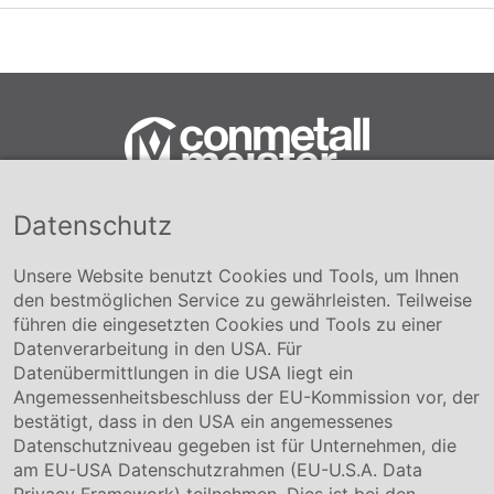
Datenschutz
Conmetall Meister GmbH
Hafenstraße 26 29223 Celle
+49 5141-180
Unsere Website benutzt Cookies und Tools, um Ihnen
info@conmetallmeister.de
den bestmöglichen Service zu gewährleisten. Teilweise
www.conmetallmeister.de
führen die eingesetzten Cookies und Tools zu einer
Unternehmen
Datenverarbeitung in den USA. Für
Datenübermittlungen in die USA liegt ein
Über uns
Angemessenheitsbeschluss der EU-Kommission vor, der
Compliance
bestätigt, dass in den USA ein angemessenes
Hinweisgebersystem
Datenschutzniveau gegeben ist für Unternehmen, die
Karriere
am EU-USA Datenschutzrahmen (EU-U.S.A. Data