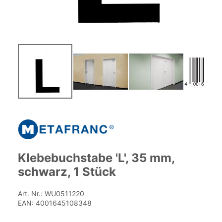
Zum
Anfang
der
Bildgalerie
springen
Klebebuchstabe 'L', 35 mm,
schwarz, 1 Stück
Art. Nr.:
WU0511220
EAN:
4001645108348