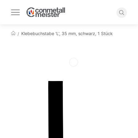
Navigation
umschalten
Suche
Klebebuchstabe 'L', 35 mm, schwarz, 1 Stück
Startseite
Zum
Ende
der
Bildgalerie
springen