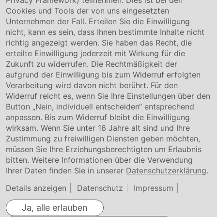
Privacy Framework) teilnehmen. Dies ist bei den
Service & Kontakt
Cookies und Tools der von uns eingesetzten
Unternehmen der Fall. Erteilen Sie die Einwilligung
Kontakt
nicht, kann es sein, dass Ihnen bestimmte Inhalte nicht
Downloads
richtig angezeigt werden. Sie haben das Recht, die
Garantiebedingungen
erteilte Einwilligung jederzeit mit Wirkung für die
Zertifikate
Zukunft zu widerrufen. Die Rechtmäßigkeit der
aufgrund der Einwilligung bis zum Widerruf erfolgten
Rechtliches
Verarbeitung wird davon nicht berührt. Für den
Widerruf reicht es, wenn Sie Ihre Einstellungen über den
Impressum
AGB
Button „Nein, individuell entscheiden“ entsprechend
Datenschutz
anpassen. Bis zum Widerruf bleibt die Einwilligung
Cookie Einstellung
wirksam. Wenn Sie unter 16 Jahre alt sind und Ihre
Zustimmung zu freiwilligen Diensten geben möchten,
müssen Sie Ihre Erziehungsberechtigten um Erlaubnis
bitten. Weitere Informationen über die Verwendung
Ihrer Daten finden Sie in unserer
Datenschutzerklärung
.
Details anzeigen
Datenschutz
Impressum
Ja, alle erlauben