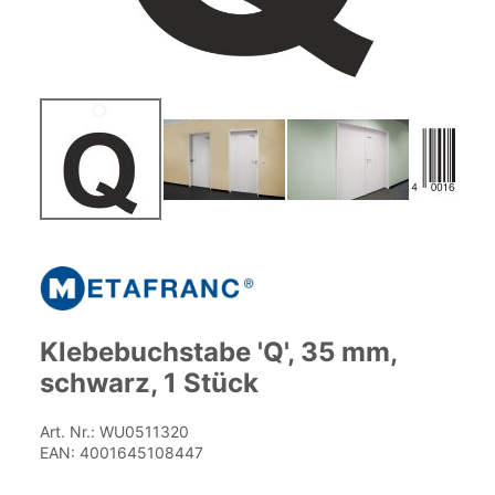
Zum
Anfang
der
Bildgalerie
springen
Klebebuchstabe 'Q', 35 mm,
schwarz, 1 Stück
Art. Nr.:
WU0511320
EAN:
4001645108447