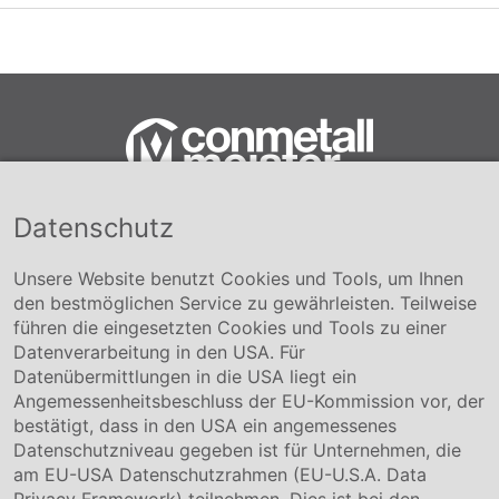
Datenschutz
Conmetall Meister GmbH
Hafenstraße 26 29223 Celle
+49 5141-180
Unsere Website benutzt Cookies und Tools, um Ihnen
info@conmetallmeister.de
den bestmöglichen Service zu gewährleisten. Teilweise
www.conmetallmeister.de
führen die eingesetzten Cookies und Tools zu einer
Unternehmen
Datenverarbeitung in den USA. Für
Datenübermittlungen in die USA liegt ein
Über uns
Angemessenheitsbeschluss der EU-Kommission vor, der
Compliance
bestätigt, dass in den USA ein angemessenes
Hinweisgebersystem
Datenschutzniveau gegeben ist für Unternehmen, die
Karriere
am EU-USA Datenschutzrahmen (EU-U.S.A. Data