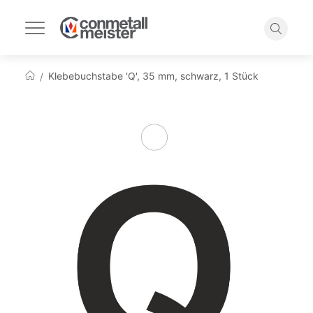
Navigation
umschalten
Suche
Klebebuchstabe 'Q', 35 mm, schwarz, 1 Stück
Startseite
Zum
Ende
der
Bildgalerie
springen