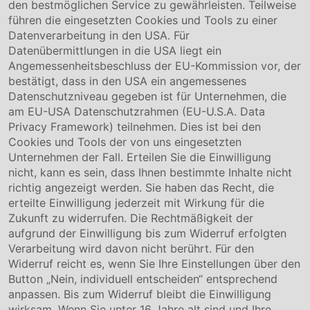
den bestmöglichen Service zu gewährleisten. Teilweise
www.conmetallmeister.de
führen die eingesetzten Cookies und Tools zu einer
Unternehmen
Datenverarbeitung in den USA. Für
Datenübermittlungen in die USA liegt ein
Über uns
Angemessenheitsbeschluss der EU-Kommission vor, der
Compliance
bestätigt, dass in den USA ein angemessenes
Hinweisgebersystem
Datenschutzniveau gegeben ist für Unternehmen, die
Karriere
am EU-USA Datenschutzrahmen (EU-U.S.A. Data
Privacy Framework) teilnehmen. Dies ist bei den
Service & Kontakt
Cookies und Tools der von uns eingesetzten
Unternehmen der Fall. Erteilen Sie die Einwilligung
Kontakt
nicht, kann es sein, dass Ihnen bestimmte Inhalte nicht
Downloads
richtig angezeigt werden. Sie haben das Recht, die
Garantiebedingungen
erteilte Einwilligung jederzeit mit Wirkung für die
Zertifikate
Zukunft zu widerrufen. Die Rechtmäßigkeit der
aufgrund der Einwilligung bis zum Widerruf erfolgten
Rechtliches
Verarbeitung wird davon nicht berührt. Für den
Widerruf reicht es, wenn Sie Ihre Einstellungen über den
Impressum
AGB
Button „Nein, individuell entscheiden“ entsprechend
Datenschutz
anpassen. Bis zum Widerruf bleibt die Einwilligung
Cookie Einstellung
wirksam. Wenn Sie unter 16 Jahre alt sind und Ihre