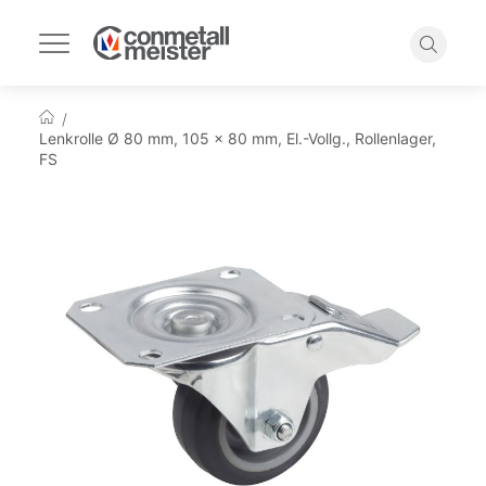
Navigation
umschalten
Suche
Startseite
Lenkrolle Ø 80 mm, 105 x 80 mm, El.-Vollg., Rollenlager,
FS
Zum
Ende
der
Bildgalerie
springen