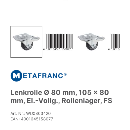
Zum
Anfang
der
Bildgalerie
springen
Lenkrolle Ø 80 mm, 105 x 80
mm, El.-Vollg., Rollenlager, FS
Art. Nr.:
WU0803420
EAN:
4001645158077