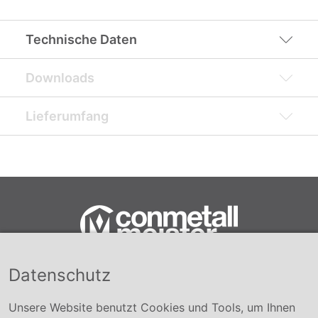
Technische Daten
Downloads
Lieferumfang
Datenschutz
Conmetall Meister GmbH
Hafenstraße 26 29223 Celle
+49 5141-180
Unsere Website benutzt Cookies und Tools, um Ihnen
info@conmetallmeister.de