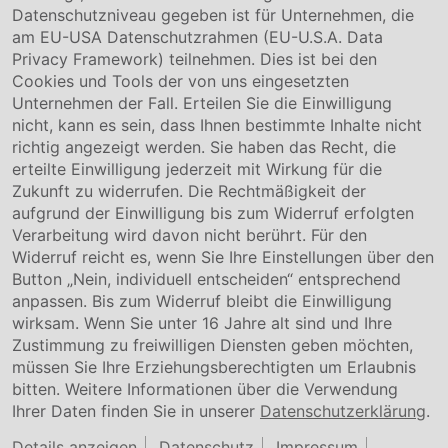
Hinweisgebersystem
Datenschutzniveau gegeben ist für Unternehmen, die
Karriere
am EU-USA Datenschutzrahmen (EU-U.S.A. Data
Privacy Framework) teilnehmen. Dies ist bei den
Service & Kontakt
Cookies und Tools der von uns eingesetzten
Unternehmen der Fall. Erteilen Sie die Einwilligung
Kontakt
nicht, kann es sein, dass Ihnen bestimmte Inhalte nicht
Downloads
richtig angezeigt werden. Sie haben das Recht, die
Garantiebedingungen
erteilte Einwilligung jederzeit mit Wirkung für die
Zertifikate
Zukunft zu widerrufen. Die Rechtmäßigkeit der
aufgrund der Einwilligung bis zum Widerruf erfolgten
Rechtliches
Verarbeitung wird davon nicht berührt. Für den
Widerruf reicht es, wenn Sie Ihre Einstellungen über den
Impressum
AGB
Button „Nein, individuell entscheiden“ entsprechend
Datenschutz
anpassen. Bis zum Widerruf bleibt die Einwilligung
Cookie Einstellung
wirksam. Wenn Sie unter 16 Jahre alt sind und Ihre
Zustimmung zu freiwilligen Diensten geben möchten,
müssen Sie Ihre Erziehungsberechtigten um Erlaubnis
bitten. Weitere Informationen über die Verwendung
Ihrer Daten finden Sie in unserer
Datenschutzerklärung
.
Details anzeigen
Datenschutz
Impressum