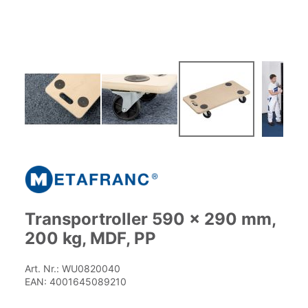
Zum
Anfang
der
Bildgalerie
springen
Transportroller 590 x 290 mm,
200 kg, MDF, PP
Art. Nr.:
WU0820040
EAN:
4001645089210