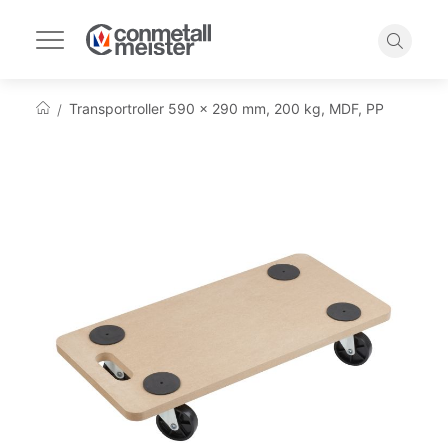
Navigation
umschalten
Suche
Transportroller 590 x 290 mm, 200 kg, MDF, PP
Startseite
Zum
Ende
der
Bildgalerie
springen