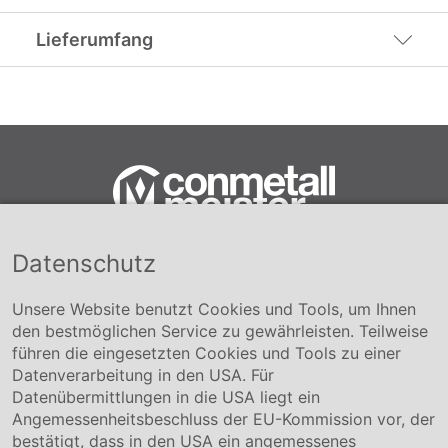
Lieferumfang
Datenschutz
Conmetall Meister GmbH
Hafenstraße 26 29223 Celle
+49 5141-180
Unsere Website benutzt Cookies und Tools, um Ihnen
info@conmetallmeister.de
den bestmöglichen Service zu gewährleisten. Teilweise
www.conmetallmeister.de
führen die eingesetzten Cookies und Tools zu einer
Unternehmen
Datenverarbeitung in den USA. Für
Datenübermittlungen in die USA liegt ein
Über uns
Angemessenheitsbeschluss der EU-Kommission vor, der
Compliance
bestätigt, dass in den USA ein angemessenes