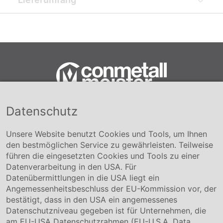
Datenschutz
Conmetall Meister GmbH
Hafenstraße 26 29223 Celle
+49 5141-180
Unsere Website benutzt Cookies und Tools, um Ihnen
info@conmetallmeister.de
den bestmöglichen Service zu gewährleisten. Teilweise
www.conmetallmeister.de
führen die eingesetzten Cookies und Tools zu einer
Unternehmen
Datenverarbeitung in den USA. Für
Datenübermittlungen in die USA liegt ein
Über uns
Angemessenheitsbeschluss der EU-Kommission vor, der
Compliance
bestätigt, dass in den USA ein angemessenes
Hinweisgebersystem
Datenschutzniveau gegeben ist für Unternehmen, die
Karriere
am EU-USA Datenschutzrahmen (EU-U.S.A. Data