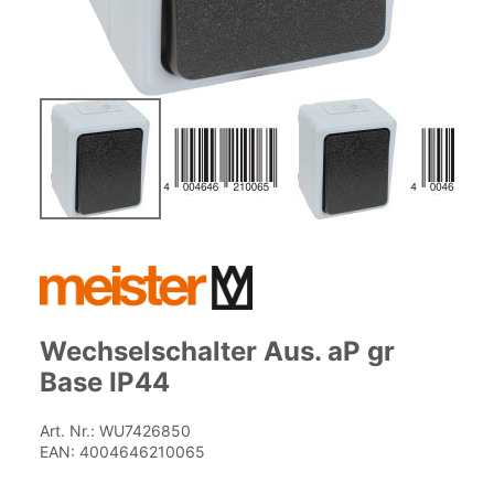
Zum
Anfang
der
Bildgalerie
springen
Wechselschalter Aus. aP gr
Base IP44
Art. Nr.:
WU7426850
EAN:
4004646210065