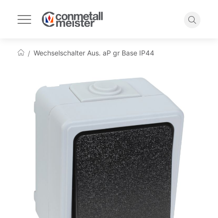
Navigation
umschalten
Suche
Wechselschalter Aus. aP gr Base IP44
Startseite
Zum
Ende
der
Bildgalerie
springen