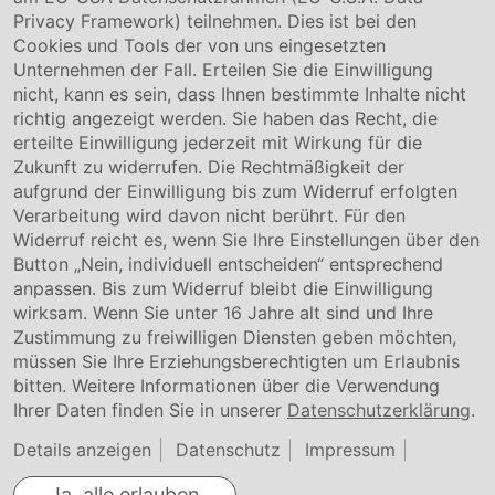
Privacy Framework) teilnehmen. Dies ist bei den
Service & Kontakt
Cookies und Tools der von uns eingesetzten
Unternehmen der Fall. Erteilen Sie die Einwilligung
Kontakt
nicht, kann es sein, dass Ihnen bestimmte Inhalte nicht
Downloads
richtig angezeigt werden. Sie haben das Recht, die
Garantiebedingungen
erteilte Einwilligung jederzeit mit Wirkung für die
Zertifikate
Zukunft zu widerrufen. Die Rechtmäßigkeit der
aufgrund der Einwilligung bis zum Widerruf erfolgten
Rechtliches
Verarbeitung wird davon nicht berührt. Für den
Widerruf reicht es, wenn Sie Ihre Einstellungen über den
Impressum
AGB
Button „Nein, individuell entscheiden“ entsprechend
Datenschutz
anpassen. Bis zum Widerruf bleibt die Einwilligung
Cookie Einstellung
wirksam. Wenn Sie unter 16 Jahre alt sind und Ihre
Zustimmung zu freiwilligen Diensten geben möchten,
müssen Sie Ihre Erziehungsberechtigten um Erlaubnis
bitten. Weitere Informationen über die Verwendung
Ihrer Daten finden Sie in unserer
Datenschutzerklärung
.
Details anzeigen
Datenschutz
Impressum
Ja, alle erlauben