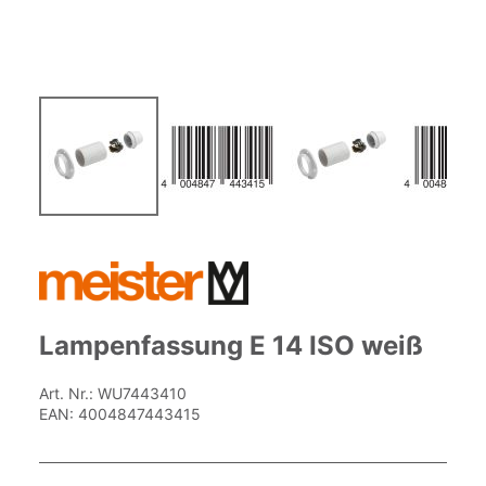
Zum
Anfang
der
Bildgalerie
springen
Lampenfassung E 14 ISO weiß
Art. Nr.:
WU7443410
EAN:
4004847443415