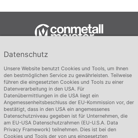
Datenschutz
Conmetall Meister GmbH
Hafenstraße 26 29223 Celle
+49 5141-180
Unsere Website benutzt Cookies und Tools, um Ihnen
info@conmetallmeister.de
den bestmöglichen Service zu gewährleisten. Teilweise
www.conmetallmeister.de
führen die eingesetzten Cookies und Tools zu einer
Unternehmen
Datenverarbeitung in den USA. Für
Datenübermittlungen in die USA liegt ein
Über uns
Angemessenheitsbeschluss der EU-Kommission vor, der
Compliance
bestätigt, dass in den USA ein angemessenes
Hinweisgebersystem
Datenschutzniveau gegeben ist für Unternehmen, die
Karriere
am EU-USA Datenschutzrahmen (EU-U.S.A. Data
Privacy Framework) teilnehmen. Dies ist bei den
Service & Kontakt
Cookies und Tools der von uns eingesetzten