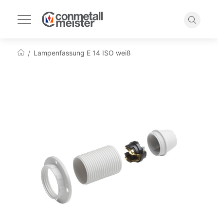
Navigation
umschalten
Suche
Lampenfassung E 14 ISO weiß
Startseite
Zum
Ende
der
Bildgalerie
springen