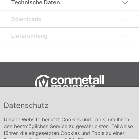
Technische Daten
Downloads
Lieferumfang
Datenschutz
Conmetall Meister GmbH
Hafenstraße 26 29223 Celle
+49 5141-180
Unsere Website benutzt Cookies und Tools, um Ihnen
info@conmetallmeister.de
den bestmöglichen Service zu gewährleisten. Teilweise
www.conmetallmeister.de
führen die eingesetzten Cookies und Tools zu einer
Unternehmen