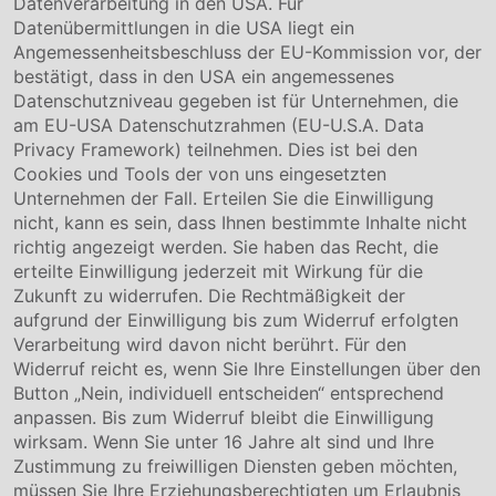
Datenverarbeitung in den USA. Für
Datenübermittlungen in die USA liegt ein
Über uns
Angemessenheitsbeschluss der EU-Kommission vor, der
Compliance
bestätigt, dass in den USA ein angemessenes
Hinweisgebersystem
Datenschutzniveau gegeben ist für Unternehmen, die
Karriere
am EU-USA Datenschutzrahmen (EU-U.S.A. Data
Privacy Framework) teilnehmen. Dies ist bei den
Service & Kontakt
Cookies und Tools der von uns eingesetzten
Unternehmen der Fall. Erteilen Sie die Einwilligung
Kontakt
nicht, kann es sein, dass Ihnen bestimmte Inhalte nicht
Downloads
richtig angezeigt werden. Sie haben das Recht, die
Garantiebedingungen
erteilte Einwilligung jederzeit mit Wirkung für die
Zertifikate
Zukunft zu widerrufen. Die Rechtmäßigkeit der
aufgrund der Einwilligung bis zum Widerruf erfolgten
Rechtliches
Verarbeitung wird davon nicht berührt. Für den
Widerruf reicht es, wenn Sie Ihre Einstellungen über den
Impressum
AGB
Button „Nein, individuell entscheiden“ entsprechend
Datenschutz
anpassen. Bis zum Widerruf bleibt die Einwilligung
Cookie Einstellung
wirksam. Wenn Sie unter 16 Jahre alt sind und Ihre
Zustimmung zu freiwilligen Diensten geben möchten,
müssen Sie Ihre Erziehungsberechtigten um Erlaubnis