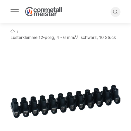
Navigation
umschalten
Suche
Startseite
Lüsterklemme 12-polig, 4 - 6 mmÂ², schwarz, 10 Stück
Zum
Ende
der
Bildgalerie
springen