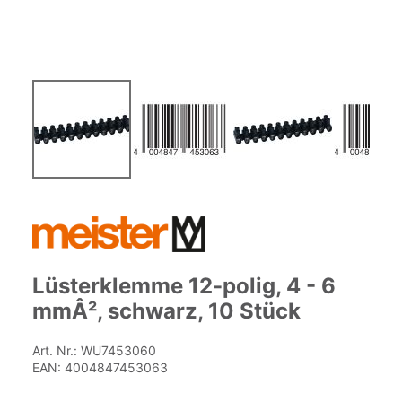
Zum
Anfang
der
Bildgalerie
springen
Lüsterklemme 12-polig, 4 - 6
mmÂ², schwarz, 10 Stück
Art. Nr.:
WU7453060
EAN:
4004847453063