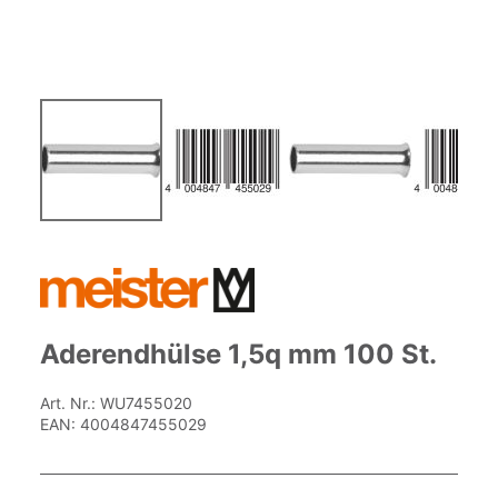
Zum
Anfang
der
Bildgalerie
springen
Aderendhülse 1,5q mm 100 St.
Art. Nr.:
WU7455020
EAN:
4004847455029