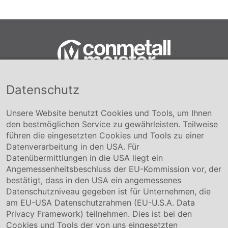
Datenschutz
Conmetall Meister GmbH
Hafenstraße 26 29223 Celle
+49 5141-180
Unsere Website benutzt Cookies und Tools, um Ihnen
info@conmetallmeister.de
den bestmöglichen Service zu gewährleisten. Teilweise
www.conmetallmeister.de
führen die eingesetzten Cookies und Tools zu einer
Unternehmen
Datenverarbeitung in den USA. Für
Datenübermittlungen in die USA liegt ein
Über uns
Angemessenheitsbeschluss der EU-Kommission vor, der
Compliance
bestätigt, dass in den USA ein angemessenes
Hinweisgebersystem
Datenschutzniveau gegeben ist für Unternehmen, die
Karriere
am EU-USA Datenschutzrahmen (EU-U.S.A. Data
Privacy Framework) teilnehmen. Dies ist bei den
Service & Kontakt
Cookies und Tools der von uns eingesetzten