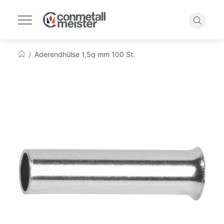
Navigation
umschalten
Suche
Aderendhülse 1,5q mm 100 St.
Startseite
Zum
Ende
der
Bildgalerie
springen