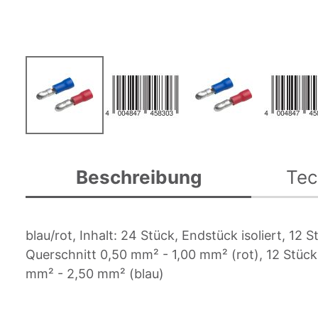
Zum
Anfang
Beschreibung
Tec
der
Bildgalerie
springen
blau/rot, Inhalt: 24 Stück, Endstück isoliert, 12 
Querschnitt 0,50 mm² - 1,00 mm² (rot), 12 Stück
mm² - 2,50 mm² (blau)