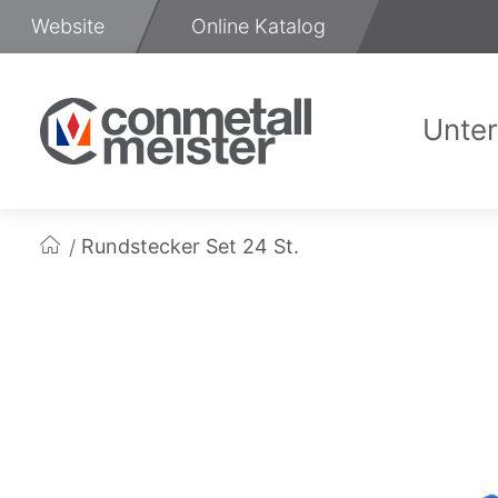
Zum
Website
Online Katalog
Inhalt
springen
Unte
Üb
Rundstecker Set 24 St.
Startseite
Zum
Ende
der
Bildgalerie
springen