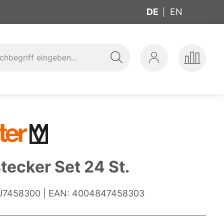
DE
EN
Suche
Mein
Produkte
ung
t
Konto
vergleic
tecker Set 24 St.
7458300
EAN:
4004847458303