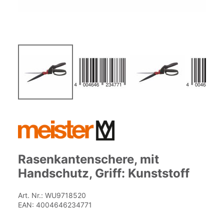
Zum
Anfang
der
Bildgalerie
springen
Rasenkantenschere, mit
Handschutz, Griff: Kunststoff
Art. Nr.:
WU9718520
EAN:
4004646234771