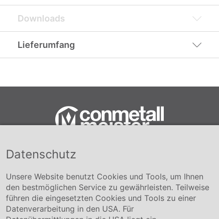
Downloads
Lieferumfang
Datenschutz
Conmetall Meister GmbH
Hafenstraße 26 29223 Celle
+49 5141-180
Unsere Website benutzt Cookies und Tools, um Ihnen
info@conmetallmeister.de
den bestmöglichen Service zu gewährleisten. Teilweise
www.conmetallmeister.de
führen die eingesetzten Cookies und Tools zu einer
Unternehmen
Datenverarbeitung in den USA. Für