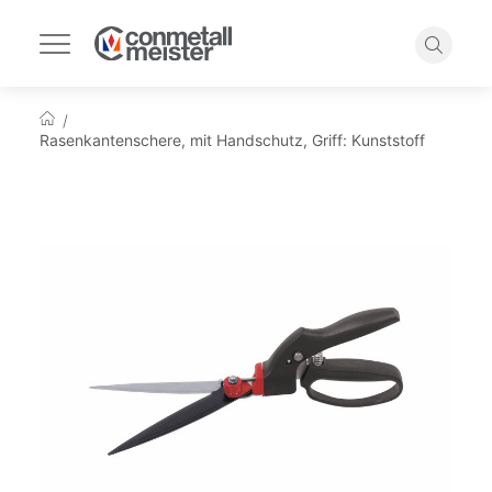
Navigation
umschalten
Suche
Startseite
Rasenkantenschere, mit Handschutz, Griff: Kunststoff
Zum
Ende
der
Bildgalerie
springen