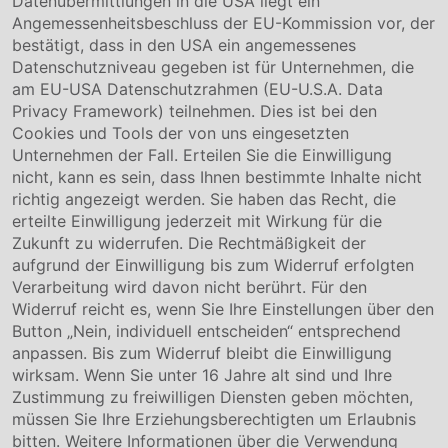
Datenübermittlungen in die USA liegt ein
Über uns
Angemessenheitsbeschluss der EU-Kommission vor, der
Compliance
bestätigt, dass in den USA ein angemessenes
Hinweisgebersystem
Datenschutzniveau gegeben ist für Unternehmen, die
Karriere
am EU-USA Datenschutzrahmen (EU-U.S.A. Data
Privacy Framework) teilnehmen. Dies ist bei den
Service & Kontakt
Cookies und Tools der von uns eingesetzten
Unternehmen der Fall. Erteilen Sie die Einwilligung
Kontakt
nicht, kann es sein, dass Ihnen bestimmte Inhalte nicht
Downloads
richtig angezeigt werden. Sie haben das Recht, die
Garantiebedingungen
erteilte Einwilligung jederzeit mit Wirkung für die
Zertifikate
Zukunft zu widerrufen. Die Rechtmäßigkeit der
aufgrund der Einwilligung bis zum Widerruf erfolgten
Rechtliches
Verarbeitung wird davon nicht berührt. Für den
Widerruf reicht es, wenn Sie Ihre Einstellungen über den
Impressum
AGB
Button „Nein, individuell entscheiden“ entsprechend
Datenschutz
anpassen. Bis zum Widerruf bleibt die Einwilligung
Cookie Einstellung
wirksam. Wenn Sie unter 16 Jahre alt sind und Ihre
Zustimmung zu freiwilligen Diensten geben möchten,
müssen Sie Ihre Erziehungsberechtigten um Erlaubnis
bitten. Weitere Informationen über die Verwendung